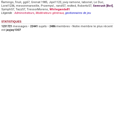
flamingo
,
friuli
,
gg67
,
Grenat 1985
,
Jipé1123
,
joey ramone
,
laboriel
,
Le Duc
,
Lorel1236
,
messinmarseille
,
Przemysl.
,
rand57
,
redted
,
Roberto57
,
Semrush [Bot]
,
Symph57
,
Tazz57
,
TressorMoreno
,
Whiteganda81
Légende :
Administrateurs
,
Modérateurs généraux
,
gestionnaires de jeu
STATISTIQUES
1231721
messages •
22441
sujets •
2486
membres • Notre membre le plus récent
est
jayjay1307