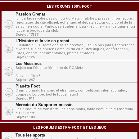
LES FORUMS 100% FOOT
Passion Grenat
Ici, partagez votre passion du F.C.Metz: matches, presse, informations,
reportages du site officiel, échanges et débats autour du club et de la
saison en cours. Participez également au « jeu titre » afin de gagner un
lot de la boutique du club.
Sujets :
17357
L'Histoire et la vie en grenat
L'Histoire du F.C. Metz depuis sa création jusqu'à nos jours, recherches
diverses sur les anciens acteurs du club, statistiques, conférences,
livres, chants, documentaires, photos et vidéos...
Sujets :
126
Les Messines
Sujets sur l'équipe féminine du F.C.Metz
Allez les filles !
Sujets :
247
Planète Foot
Championnats français et étrangers, compétitions internationales,
coupes d'Europe: tout le foot ailleurs!
Sujets :
911
Mercato du Supporter messin
Les rumeurs de transferts, les bons plans, toute l'actualité du mercato
du F.C.Metz.
Sujets :
100
LES FORUMS EXTRA-FOOT ET LES JEUX
Tous les sports