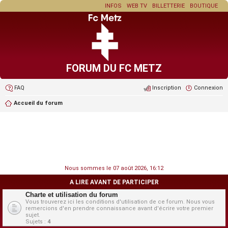
INFOS
WEB TV
BILLETTERIE
BOUTIQUE
FORUM DU FC METZ
FAQ
Inscription
Connexion
Accueil du forum
Nous sommes le 07 août 2026, 16:12
A LIRE AVANT DE PARTICIPER
Charte et utilisation du forum
Vous trouverez ici les conditions d'utilisation de ce forum. Nous vous
remercions d'en prendre connaissance avant d'écrire votre premier
sujet.
Sujets :
4