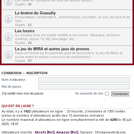
Les news et l'actualité de tous les autres sports !
Sujets :
43
Le bistrot du Graoully
Présentation, modération , anniversaires, insolites, un peu de tout et de
rien...
Sujets :
52
Les loisirs
Ici, trouvez tous les sujets relatifs à vos loisirs : Musique, lectures,
cinéma, séries TV, BD, bricolage..etc..
Sujets :
28
Le jeu de MIRA et autres jeux de pronos
Dans ce forum se trouvent les jeux de pronostics: le jeu de Mira, le
score exact et autres concours de prédictions !
Sujets :
97
CONNEXION
•
INSCRIPTION
Nom d’utilisateur :
Mot de passe :
J’ai oublié mon mot de passe
Se souvenir de moi
QUI EST EN LIGNE ?
Au total, il y a
1422
utilisateurs en ligne :: 23 inscrits, 2 invisibles et 1397 invités
(selon le nombre d’utilisateurs actifs des 15 dernières minutes)
Le nombre maximal d’utilisateurs en ligne simultanément a été de
6280
le 30 juil.
2025, 18:01
Utilisateurs inscrits :
Ahrefs [Bot]
,
Amazon [Bot]
,
Carrass'
,
ChickpeasAndLove
,