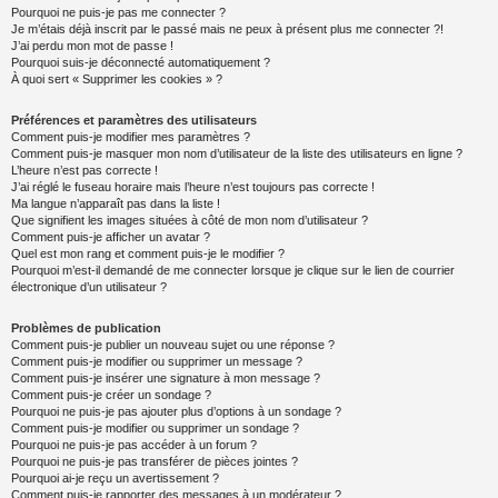
Pourquoi ne puis-je pas me connecter ?
Je m’étais déjà inscrit par le passé mais ne peux à présent plus me connecter ?!
J’ai perdu mon mot de passe !
Pourquoi suis-je déconnecté automatiquement ?
À quoi sert « Supprimer les cookies » ?
Préférences et paramètres des utilisateurs
Comment puis-je modifier mes paramètres ?
Comment puis-je masquer mon nom d’utilisateur de la liste des utilisateurs en ligne ?
L’heure n’est pas correcte !
J’ai réglé le fuseau horaire mais l’heure n’est toujours pas correcte !
Ma langue n’apparaît pas dans la liste !
Que signifient les images situées à côté de mon nom d’utilisateur ?
Comment puis-je afficher un avatar ?
Quel est mon rang et comment puis-je le modifier ?
Pourquoi m’est-il demandé de me connecter lorsque je clique sur le lien de courrier
électronique d’un utilisateur ?
Problèmes de publication
Comment puis-je publier un nouveau sujet ou une réponse ?
Comment puis-je modifier ou supprimer un message ?
Comment puis-je insérer une signature à mon message ?
Comment puis-je créer un sondage ?
Pourquoi ne puis-je pas ajouter plus d’options à un sondage ?
Comment puis-je modifier ou supprimer un sondage ?
Pourquoi ne puis-je pas accéder à un forum ?
Pourquoi ne puis-je pas transférer de pièces jointes ?
Pourquoi ai-je reçu un avertissement ?
Comment puis-je rapporter des messages à un modérateur ?