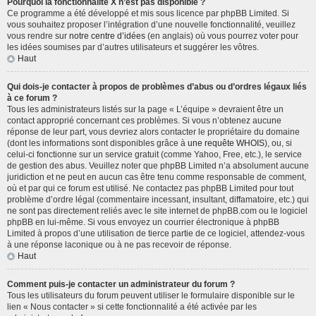
Pourquoi la fonctionnalité X n’est pas disponible ?
Ce programme a été développé et mis sous licence par phpBB Limited. Si
vous souhaitez proposer l’intégration d’une nouvelle fonctionnalité, veuillez
vous rendre sur
notre centre d’idées
(en anglais) où vous pourrez voter pour
les idées soumises par d’autres utilisateurs et suggérer les vôtres.
Haut
Qui dois-je contacter à propos de problèmes d’abus ou d’ordres légaux liés
à ce forum ?
Tous les administrateurs listés sur la page « L’équipe » devraient être un
contact approprié concernant ces problèmes. Si vous n’obtenez aucune
réponse de leur part, vous devriez alors contacter le propriétaire du domaine
(dont les informations sont disponibles grâce à
une requête WHOIS
), ou, si
celui-ci fonctionne sur un service gratuit (comme Yahoo, Free, etc.), le service
de gestion des abus. Veuillez noter que phpBB Limited n’a absolument aucune
juridiction et ne peut en aucun cas être tenu comme responsable de comment,
où et par qui ce forum est utilisé. Ne contactez pas phpBB Limited pour tout
problème d’ordre légal (commentaire incessant, insultant, diffamatoire, etc.) qui
ne sont pas directement reliés avec le site internet de phpBB.com ou le logiciel
phpBB en lui-même. Si vous envoyez un courrier électronique à phpBB
Limited à propos d’une utilisation de tierce partie de ce logiciel, attendez-vous
à une réponse laconique ou à ne pas recevoir de réponse.
Haut
Comment puis-je contacter un administrateur du forum ?
Tous les utilisateurs du forum peuvent utiliser le formulaire disponible sur le
lien « Nous contacter » si cette fonctionnalité a été activée par les