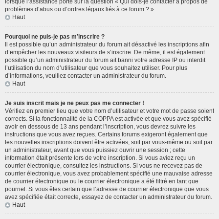
lorsque l’assistance porte sur la question « Qui dois-je contacter à propos de
problèmes d’abus ou d’ordres légaux liés à ce forum ? ».
Haut
Pourquoi ne puis-je pas m’inscrire ?
Il est possible qu’un administrateur du forum ait désactivé les inscriptions afin
d’empêcher les nouveaux visiteurs de s’inscrire. De même, il est également
possible qu’un administrateur du forum ait banni votre adresse IP ou interdit
l’utilisation du nom d’utilisateur que vous souhaitez utiliser. Pour plus
d’informations, veuillez contacter un administrateur du forum.
Haut
Je suis inscrit mais je ne peux pas me connecter !
Vérifiez en premier lieu que votre nom d’utilisateur et votre mot de passe soient
corrects. Si la fonctionnalité de la COPPA est activée et que vous avez spécifié
avoir en dessous de 13 ans pendant l’inscription, vous devrez suivre les
instructions que vous avez reçues. Certains forums exigeront également que
les nouvelles inscriptions doivent être activées, soit par vous-même ou soit par
un administrateur, avant que vous puissiez ouvrir une session ; cette
information était présente lors de votre inscription. Si vous aviez reçu un
courrier électronique, consultez les instructions. Si vous ne recevez pas de
courrier électronique, vous avez probablement spécifié une mauvaise adresse
de courrier électronique ou le courrier électronique a été filtré en tant que
pourriel. Si vous êtes certain que l’adresse de courrier électronique que vous
avez spécifiée était correcte, essayez de contacter un administrateur du forum.
Haut