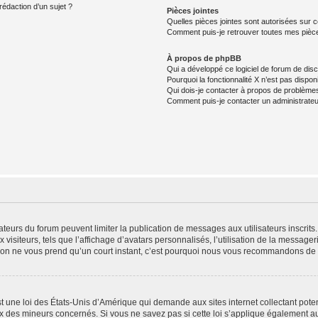
rédaction d’un sujet ?
Pièces jointes
Quelles pièces jointes sont autorisées sur 
Comment puis-je retrouver toutes mes pièce
À propos de phpBB
Qui a développé ce logiciel de forum de dis
Pourquoi la fonctionnalité X n’est pas dispon
Qui dois-je contacter à propos de problèmes
Comment puis-je contacter un administrateu
trateurs du forum peuvent limiter la publication de messages aux utilisateurs inscri
visiteurs, tels que l’affichage d’avatars personnalisés, l’utilisation de la messager
ription ne vous prend qu’un court instant, c’est pourquoi nous vous recommandons de l
t une loi des États-Unis d’Amérique qui demande aux sites internet collectant pot
 des mineurs concernés. Si vous ne savez pas si cette loi s’applique également au