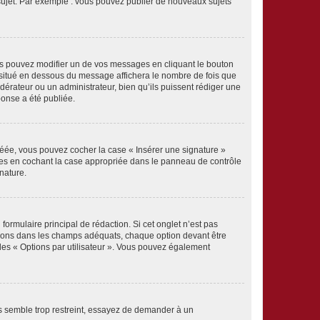
 sujet. Par exemple : vous pouvez publier de nouveaux sujets
s pouvez modifier un de vos messages en cliquant le bouton
e situé en dessous du message affichera le nombre de fois que
modérateur ou un administrateur, bien qu’ils puissent rédiger une
ponse a été publiée.
réée, vous pouvez cocher la case « Insérer une signature »
ages en cochant la case appropriée dans le panneau de contrôle
gnature.
rmulaire principal de rédaction. Si cet onglet n’est pas
ptions dans les champs adéquats, chaque option devant être
 des « Options par utilisateur ». Vous pouvez également
s semble trop restreint, essayez de demander à un