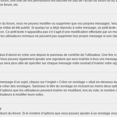
 forum, une liste de vos permissions est affichée en bas de l’écran du forum ou du
ce forum, etc.
r du forum, vous ne pouvez modifier ou supprimer que vos propres messages. Vou
 initial ait été publié. Si quelqu’un a déjà répondu à votre message, un petit text
ion. Ce petit texte n’apparaîtra pas s’il s’agit d’une modification effectuée par un 
ue les utilisateurs normaux ne peuvent pas supprimer leur propre message si une ré
ut d’abord en créer une depuis le panneau de contrôle de l’utilisateur. Une fois c
ure. Vous pouvez également ajouter une signature qui sera insérée à tous vos mess
 vous sera plus utile de spécifier sur chaque message votre souhait d’insérer votre si
essage d’un sujet, cliquez sur l’onglet « Créer un sondage » situé en-dessous du fo
 de créer des sondages. Saisissez le titre du sondage en incluant au moins deux o
’options que les utilisateurs peuvent insérer en modifiant, lors du vote, le nombre
lisateurs à modifier leurs votes.
?
rateurs du forum. Si le nombre d’options que vous pouvez ajouter à un sondage vou