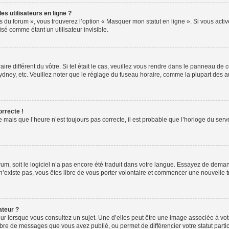
s utilisateurs en ligne ?
s du forum », vous trouverez l’option « Masquer mon statut en ligne ». Si vous activ
é comme étant un utilisateur invisible.
aire différent du vôtre. Si tel était le cas, veuillez vous rendre dans le panneau de co
ey, etc. Veuillez noter que le réglage du fuseau horaire, comme la plupart des autr
orrecte !
 mais que l’heure n’est toujours pas correcte, il est probable que l’horloge du serve
orum, soit le logiciel n’a pas encore été traduit dans votre langue. Essayez de deman
 n’existe pas, vous êtes libre de vous porter volontaire et commencer une nouvelle 
ateur ?
ur lorsque vous consultez un sujet. Une d’elles peut être une image associée à vo
mbre de messages que vous avez publié, ou permet de différencier votre statut parti