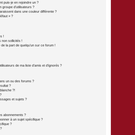
t puis-je en rejoindre un ?
 groupe d’utilisateurs ?
araissent dans une couleur différente ?
défaut » ?
s !
non sollicités !
e de la part de quelqu’un sur ce forum !
lisateurs de ma liste d’amis et d’ignorés ?
ans un ou des forums ?
sultat ?
blanche ?!
?
ssages et sujets ?
t les abonnements ?
onner à un sujet spécifique ?
ifique ?
 ?