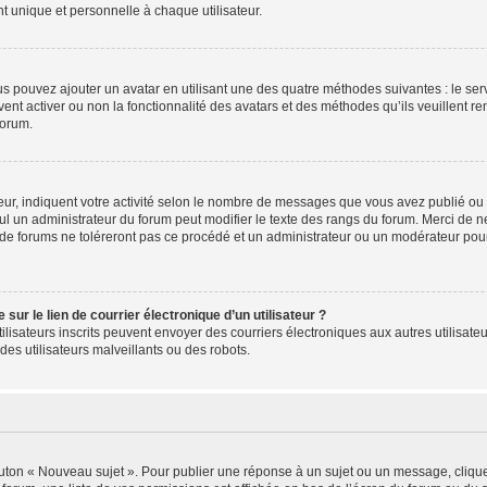
 unique et personnelle à chaque utilisateur.
ous pouvez ajouter un avatar en utilisant une des quatre méthodes suivantes : le serv
ent activer ou non la fonctionnalité des avatars et des méthodes qu’ils veuillent ren
forum.
ur, indiquent votre activité selon le nombre de messages que vous avez publié ou id
eul un administrateur du forum peut modifier le texte des rangs du forum. Merci de 
de forums ne toléreront pas ce procédé et un administrateur ou un modérateur pou
ur le lien de courrier électronique d’un utilisateur ?
s utilisateurs inscrits peuvent envoyer des courriers électroniques aux autres utili
es utilisateurs malveillants ou des robots.
outon « Nouveau sujet ». Pour publier une réponse à un sujet ou un message, cliqu