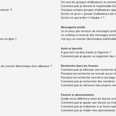
Où sont les groupes d’utilisateurs et commen
Comment puis-je devenir le responsable d’un
nnecter ?!
Pourquoi certains groupes d’utilisateurs app
Qu’est-ce qu’un « groupe d’utilisateurs par 
Qu’est-ce que le lien « L’équipe » ?
Messagerie privée
Je ne peux pas envoyer de messages privé
Je continue à recevoir des messages privés 
urs en ligne ?
J’ai reçu un courrier électronique indésirabl
Amis et ignorés
À quoi sert ma liste d’amis et d’ignorés ?
Comment puis-je ajouter ou supprimer des uti
Recherche dans les forums
de courrier électronique d’un utilisateur ?
Comment puis-je effectuer une recherche d
Pourquoi ma recherche ne renvoie aucun ré
Pourquoi ma recherche renvoie à une page 
Comment puis-je rechercher des membres 
Comment puis-je retrouver mes propres me
Favoris et abonnements
Quelle est la différence entre les favoris e
Comment puis-je ajouter aux favoris ou m’ab
Comment puis-je m’abonner à un forum spéc
Comment puis-je résilier mes abonnements