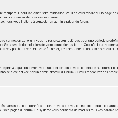
 récupéré, il peut facilement être réinitialisé. Veuillez vous rendre sur la page de
voir vous connecter de nouveau rapidement.
sse, nous vous invitons à contacter un administrateur du forum.
otre connexion au forum, vous ne resterez connecté que pour une période prédéfinie
se « Se souvenir de moi » lors de votre connexion au forum. Ceci n’est pas recomm
’arrivez pas à trouver cette case à cocher, il est probable qu’un administrateur du fo
 phpBB 3.3 qui conservent votre authentification et votre connexion au forum. Les 
tionnalité a été activée par un administrateur du forum. Si vous rencontrez des pro
ockés dans la base de données du forum. Vous pouvez les modifier depuis le panneau 
haut des pages du forum. Ce système vous permettra de modifier tous vos paramètre