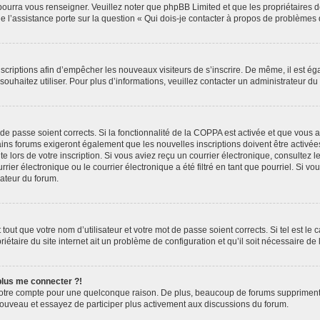
 pourra vous renseigner. Veuillez noter que phpBB Limited et que les propriétaires
ue l’assistance porte sur la question « Qui dois-je contacter à propos de problèmes 
inscriptions afin d’empêcher les nouveaux visiteurs de s’inscrire. De même, il est é
s souhaitez utiliser. Pour plus d’informations, veuillez contacter un administrateur du
t de passe soient corrects. Si la fonctionnalité de la COPPA est activée et que vous 
ains forums exigeront également que les nouvelles inscriptions doivent être activée
te lors de votre inscription. Si vous aviez reçu un courrier électronique, consultez l
r électronique ou le courrier électronique a été filtré en tant que pourriel. Si vo
rateur du forum.
out que votre nom d’utilisateur et votre mot de passe soient corrects. Si tel est le
iétaire du site internet ait un problème de configuration et qu’il soit nécessaire de l
 plus me connecter ?!
votre compte pour une quelconque raison. De plus, beaucoup de forums suppriment pér
 nouveau et essayez de participer plus activement aux discussions du forum.