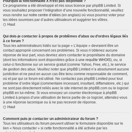
Pourquoi la fonctionnalité X n’est pas disponible ?
Ce programme a été développé et mis sous licence par phpBB Limited. Si
vous souhaitez proposer l’intégration d’une nouvelle fonctionnalité, veuillez
vous rendre sur
notre centre d’idées
(en anglais) où vous pourrez voter pour
les idées soumises par d’autres utilisateurs et suggérer les vôtres.
Haut
Qui dois-je contacter à propos de problèmes d’abus ou d’ordres légaux liés
à ce forum ?
Tous les administrateurs listés sur la page « L’équipe » devraient être un
contact approprié concernant ces problèmes. Si vous n’obtenez aucune
réponse de leur part, vous devriez alors contacter le propriétaire du domaine
(dont les informations sont disponibles grâce à
une requête WHOIS
), ou, si
celui-ci fonctionne sur un service gratuit (comme Yahoo, Free, etc.), le service
de gestion des abus. Veuillez noter que phpBB Limited n’a absolument aucune
juridiction et ne peut en aucun cas être tenu comme responsable de comment,
où et par qui ce forum est utilisé. Ne contactez pas phpBB Limited pour tout
problème d’ordre légal (commentaire incessant, insultant, diffamatoire, etc.) qui
ne sont pas directement reliés avec le site internet de phpBB.com ou le logiciel
phpBB en lui-même. Si vous envoyez un courrier électronique à phpBB
Limited à propos d’une utilisation de tierce partie de ce logiciel, attendez-vous
à une réponse laconique ou à ne pas recevoir de réponse.
Haut
Comment puis-je contacter un administrateur du forum ?
Tous les utilisateurs du forum peuvent utiliser le formulaire disponible sur le
lien « Nous contacter » si cette fonctionnalité a été activée par les