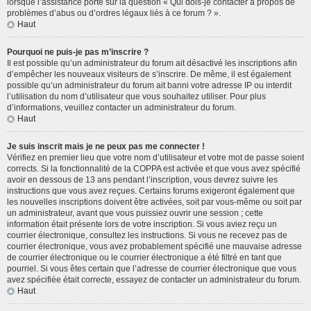
lorsque l’assistance porte sur la question « Qui dois-je contacter à propos de
problèmes d’abus ou d’ordres légaux liés à ce forum ? ».
Haut
Pourquoi ne puis-je pas m’inscrire ?
Il est possible qu’un administrateur du forum ait désactivé les inscriptions afin
d’empêcher les nouveaux visiteurs de s’inscrire. De même, il est également
possible qu’un administrateur du forum ait banni votre adresse IP ou interdit
l’utilisation du nom d’utilisateur que vous souhaitez utiliser. Pour plus
d’informations, veuillez contacter un administrateur du forum.
Haut
Je suis inscrit mais je ne peux pas me connecter !
Vérifiez en premier lieu que votre nom d’utilisateur et votre mot de passe soient
corrects. Si la fonctionnalité de la COPPA est activée et que vous avez spécifié
avoir en dessous de 13 ans pendant l’inscription, vous devrez suivre les
instructions que vous avez reçues. Certains forums exigeront également que
les nouvelles inscriptions doivent être activées, soit par vous-même ou soit par
un administrateur, avant que vous puissiez ouvrir une session ; cette
information était présente lors de votre inscription. Si vous aviez reçu un
courrier électronique, consultez les instructions. Si vous ne recevez pas de
courrier électronique, vous avez probablement spécifié une mauvaise adresse
de courrier électronique ou le courrier électronique a été filtré en tant que
pourriel. Si vous êtes certain que l’adresse de courrier électronique que vous
avez spécifiée était correcte, essayez de contacter un administrateur du forum.
Haut