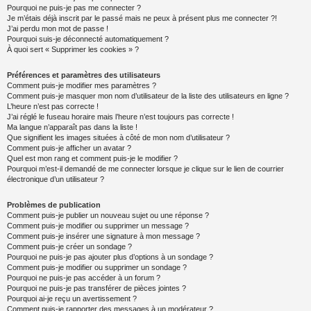
Pourquoi ne puis-je pas me connecter ?
Je m’étais déjà inscrit par le passé mais ne peux à présent plus me connecter ?!
J’ai perdu mon mot de passe !
Pourquoi suis-je déconnecté automatiquement ?
À quoi sert « Supprimer les cookies » ?
Préférences et paramètres des utilisateurs
Comment puis-je modifier mes paramètres ?
Comment puis-je masquer mon nom d’utilisateur de la liste des utilisateurs en ligne ?
L’heure n’est pas correcte !
J’ai réglé le fuseau horaire mais l’heure n’est toujours pas correcte !
Ma langue n’apparaît pas dans la liste !
Que signifient les images situées à côté de mon nom d’utilisateur ?
Comment puis-je afficher un avatar ?
Quel est mon rang et comment puis-je le modifier ?
Pourquoi m’est-il demandé de me connecter lorsque je clique sur le lien de courrier
électronique d’un utilisateur ?
Problèmes de publication
Comment puis-je publier un nouveau sujet ou une réponse ?
Comment puis-je modifier ou supprimer un message ?
Comment puis-je insérer une signature à mon message ?
Comment puis-je créer un sondage ?
Pourquoi ne puis-je pas ajouter plus d’options à un sondage ?
Comment puis-je modifier ou supprimer un sondage ?
Pourquoi ne puis-je pas accéder à un forum ?
Pourquoi ne puis-je pas transférer de pièces jointes ?
Pourquoi ai-je reçu un avertissement ?
Comment puis-je rapporter des messages à un modérateur ?