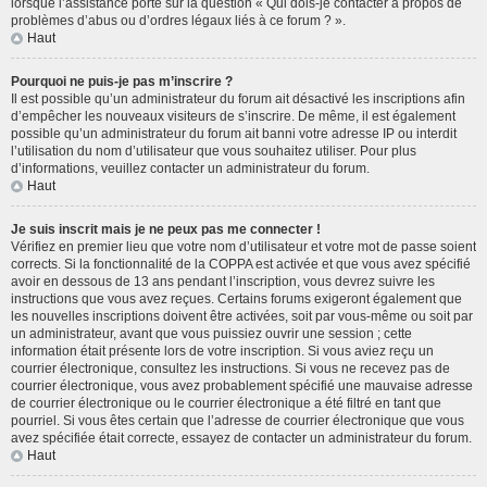
lorsque l’assistance porte sur la question « Qui dois-je contacter à propos de
problèmes d’abus ou d’ordres légaux liés à ce forum ? ».
Haut
Pourquoi ne puis-je pas m’inscrire ?
Il est possible qu’un administrateur du forum ait désactivé les inscriptions afin
d’empêcher les nouveaux visiteurs de s’inscrire. De même, il est également
possible qu’un administrateur du forum ait banni votre adresse IP ou interdit
l’utilisation du nom d’utilisateur que vous souhaitez utiliser. Pour plus
d’informations, veuillez contacter un administrateur du forum.
Haut
Je suis inscrit mais je ne peux pas me connecter !
Vérifiez en premier lieu que votre nom d’utilisateur et votre mot de passe soient
corrects. Si la fonctionnalité de la COPPA est activée et que vous avez spécifié
avoir en dessous de 13 ans pendant l’inscription, vous devrez suivre les
instructions que vous avez reçues. Certains forums exigeront également que
les nouvelles inscriptions doivent être activées, soit par vous-même ou soit par
un administrateur, avant que vous puissiez ouvrir une session ; cette
information était présente lors de votre inscription. Si vous aviez reçu un
courrier électronique, consultez les instructions. Si vous ne recevez pas de
courrier électronique, vous avez probablement spécifié une mauvaise adresse
de courrier électronique ou le courrier électronique a été filtré en tant que
pourriel. Si vous êtes certain que l’adresse de courrier électronique que vous
avez spécifiée était correcte, essayez de contacter un administrateur du forum.
Haut