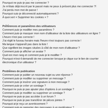
Pourquoi ne puis-je pas me connecter ?
Je m’étais déjà inscrit par le passé mais ne peux à présent plus me connecter ?!
J’ai perdu mon mot de passe !
Pourquoi suis-je déconnecté automatiquement ?
À quoi sert « Supprimer les cookies » ?
Préférences et paramètres des utilisateurs
Comment puis-je modifier mes paramètres ?
Comment puis-je masquer mon nom d’utilisateur de la liste des utilisateurs en ligne ?
L’heure n’est pas correcte !
J’ai réglé le fuseau horaire mais l’heure n’est toujours pas correcte !
Ma langue n’apparaît pas dans la liste !
Que signifient les images situées à côté de mon nom d’utilisateur ?
Comment puis-je afficher un avatar ?
Quel est mon rang et comment puis-je le modifier ?
Pourquoi m’est-il demandé de me connecter lorsque je clique sur le lien de courrier
électronique d’un utilisateur ?
Problèmes de publication
Comment puis-je publier un nouveau sujet ou une réponse ?
Comment puis-je modifier ou supprimer un message ?
Comment puis-je insérer une signature à mon message ?
Comment puis-je créer un sondage ?
Pourquoi ne puis-je pas ajouter plus d’options à un sondage ?
Comment puis-je modifier ou supprimer un sondage ?
Pourquoi ne puis-je pas accéder à un forum ?
Pourquoi ne puis-je pas transférer de pièces jointes ?
Pourquoi ai-je reçu un avertissement ?
Comment puis-je rapporter des messages à un modérateur ?