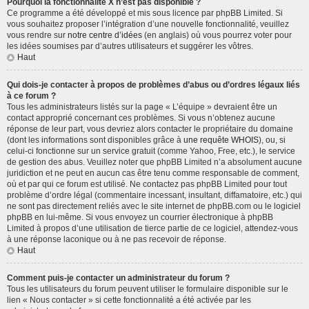
Pourquoi la fonctionnalité X n’est pas disponible ?
Ce programme a été développé et mis sous licence par phpBB Limited. Si
vous souhaitez proposer l’intégration d’une nouvelle fonctionnalité, veuillez
vous rendre sur
notre centre d’idées
(en anglais) où vous pourrez voter pour
les idées soumises par d’autres utilisateurs et suggérer les vôtres.
Haut
Qui dois-je contacter à propos de problèmes d’abus ou d’ordres légaux liés
à ce forum ?
Tous les administrateurs listés sur la page « L’équipe » devraient être un
contact approprié concernant ces problèmes. Si vous n’obtenez aucune
réponse de leur part, vous devriez alors contacter le propriétaire du domaine
(dont les informations sont disponibles grâce à
une requête WHOIS
), ou, si
celui-ci fonctionne sur un service gratuit (comme Yahoo, Free, etc.), le service
de gestion des abus. Veuillez noter que phpBB Limited n’a absolument aucune
juridiction et ne peut en aucun cas être tenu comme responsable de comment,
où et par qui ce forum est utilisé. Ne contactez pas phpBB Limited pour tout
problème d’ordre légal (commentaire incessant, insultant, diffamatoire, etc.) qui
ne sont pas directement reliés avec le site internet de phpBB.com ou le logiciel
phpBB en lui-même. Si vous envoyez un courrier électronique à phpBB
Limited à propos d’une utilisation de tierce partie de ce logiciel, attendez-vous
à une réponse laconique ou à ne pas recevoir de réponse.
Haut
Comment puis-je contacter un administrateur du forum ?
Tous les utilisateurs du forum peuvent utiliser le formulaire disponible sur le
lien « Nous contacter » si cette fonctionnalité a été activée par les