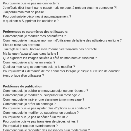
Pourquoi ne puis-je pas me connecter ?
Je m’étais déjà inscrit par le passé mais ne peux à présent plus me connecter ?!
J’ai perdu mon mot de passe !
Pourquoi suis-je déconnecté automatiquement ?
À quoi sert « Supprimer les cookies » ?
Préférences et paramètres des utilisateurs
Comment puis-je modifier mes paramètres ?
Comment puis-je masquer mon nom d’utilisateur de la liste des utilisateurs en ligne ?
L’heure n’est pas correcte !
J’ai réglé le fuseau horaire mais l’heure n’est toujours pas correcte !
Ma langue n’apparaît pas dans la liste !
Que signifient les images situées à côté de mon nom d’utilisateur ?
Comment puis-je afficher un avatar ?
Quel est mon rang et comment puis-je le modifier ?
Pourquoi m’est-il demandé de me connecter lorsque je clique sur le lien de courrier
électronique d’un utilisateur ?
Problèmes de publication
Comment puis-je publier un nouveau sujet ou une réponse ?
Comment puis-je modifier ou supprimer un message ?
Comment puis-je insérer une signature à mon message ?
Comment puis-je créer un sondage ?
Pourquoi ne puis-je pas ajouter plus d’options à un sondage ?
Comment puis-je modifier ou supprimer un sondage ?
Pourquoi ne puis-je pas accéder à un forum ?
Pourquoi ne puis-je pas transférer de pièces jointes ?
Pourquoi ai-je reçu un avertissement ?
Comment puis-je rapporter des messages à un modérateur ?