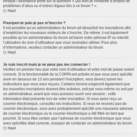
lorsque l’assistance porte sur la question « Qui dois-je contacter à propos de
problèmes d’abus ou d’ordres légaux liés à ce forum ? ».
Haut
Pourquoi ne puis-je pas m’inscrire ?
Il est possible qu’un administrateur du forum ait désactivé les inscriptions afin
d’empêcher les nouveaux visiteurs de s’inscrire. De même, il est également
possible qu’un administrateur du forum ait banni votre adresse IP ou interdit
l’utilisation du nom d’utilisateur que vous souhaitez utiliser. Pour plus
d’informations, veuillez contacter un administrateur du forum.
Haut
Je suis inscrit mais je ne peux pas me connecter !
Vérifiez en premier lieu que votre nom d’utilisateur et votre mot de passe soient
corrects. Si la fonctionnalité de la COPPA est activée et que vous avez spécifié
avoir en dessous de 13 ans pendant l’inscription, vous devrez suivre les
instructions que vous avez reçues. Certains forums exigeront également que
les nouvelles inscriptions doivent être activées, soit par vous-même ou soit par
un administrateur, avant que vous puissiez ouvrir une session ; cette
information était présente lors de votre inscription. Si vous aviez reçu un
courrier électronique, consultez les instructions. Si vous ne recevez pas de
courrier électronique, vous avez probablement spécifié une mauvaise adresse
de courrier électronique ou le courrier électronique a été filtré en tant que
pourriel. Si vous êtes certain que l’adresse de courrier électronique que vous
avez spécifiée était correcte, essayez de contacter un administrateur du forum.
Haut