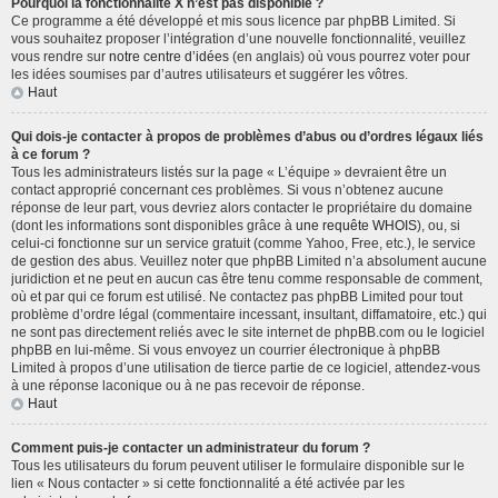
Pourquoi la fonctionnalité X n’est pas disponible ?
Ce programme a été développé et mis sous licence par phpBB Limited. Si
vous souhaitez proposer l’intégration d’une nouvelle fonctionnalité, veuillez
vous rendre sur
notre centre d’idées
(en anglais) où vous pourrez voter pour
les idées soumises par d’autres utilisateurs et suggérer les vôtres.
Haut
Qui dois-je contacter à propos de problèmes d’abus ou d’ordres légaux liés
à ce forum ?
Tous les administrateurs listés sur la page « L’équipe » devraient être un
contact approprié concernant ces problèmes. Si vous n’obtenez aucune
réponse de leur part, vous devriez alors contacter le propriétaire du domaine
(dont les informations sont disponibles grâce à
une requête WHOIS
), ou, si
celui-ci fonctionne sur un service gratuit (comme Yahoo, Free, etc.), le service
de gestion des abus. Veuillez noter que phpBB Limited n’a absolument aucune
juridiction et ne peut en aucun cas être tenu comme responsable de comment,
où et par qui ce forum est utilisé. Ne contactez pas phpBB Limited pour tout
problème d’ordre légal (commentaire incessant, insultant, diffamatoire, etc.) qui
ne sont pas directement reliés avec le site internet de phpBB.com ou le logiciel
phpBB en lui-même. Si vous envoyez un courrier électronique à phpBB
Limited à propos d’une utilisation de tierce partie de ce logiciel, attendez-vous
à une réponse laconique ou à ne pas recevoir de réponse.
Haut
Comment puis-je contacter un administrateur du forum ?
Tous les utilisateurs du forum peuvent utiliser le formulaire disponible sur le
lien « Nous contacter » si cette fonctionnalité a été activée par les