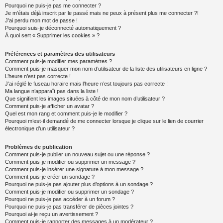
Pourquoi ne puis-je pas me connecter ?
Je m’étais déjà inscrit par le passé mais ne peux à présent plus me connecter ?!
J’ai perdu mon mot de passe !
Pourquoi suis-je déconnecté automatiquement ?
À quoi sert « Supprimer les cookies » ?
Préférences et paramètres des utilisateurs
Comment puis-je modifier mes paramètres ?
Comment puis-je masquer mon nom d’utilisateur de la liste des utilisateurs en ligne ?
L’heure n’est pas correcte !
J’ai réglé le fuseau horaire mais l’heure n’est toujours pas correcte !
Ma langue n’apparaît pas dans la liste !
Que signifient les images situées à côté de mon nom d’utilisateur ?
Comment puis-je afficher un avatar ?
Quel est mon rang et comment puis-je le modifier ?
Pourquoi m’est-il demandé de me connecter lorsque je clique sur le lien de courrier
électronique d’un utilisateur ?
Problèmes de publication
Comment puis-je publier un nouveau sujet ou une réponse ?
Comment puis-je modifier ou supprimer un message ?
Comment puis-je insérer une signature à mon message ?
Comment puis-je créer un sondage ?
Pourquoi ne puis-je pas ajouter plus d’options à un sondage ?
Comment puis-je modifier ou supprimer un sondage ?
Pourquoi ne puis-je pas accéder à un forum ?
Pourquoi ne puis-je pas transférer de pièces jointes ?
Pourquoi ai-je reçu un avertissement ?
Comment puis-je rapporter des messages à un modérateur ?