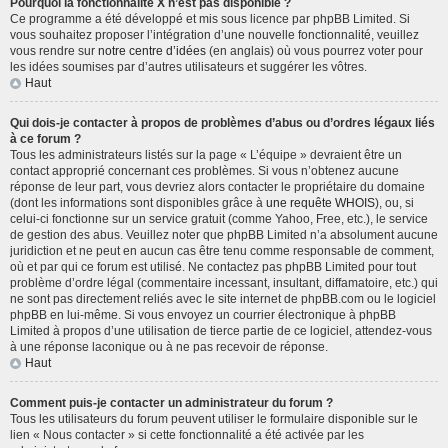
Pourquoi la fonctionnalité X n’est pas disponible ?
Ce programme a été développé et mis sous licence par phpBB Limited. Si
vous souhaitez proposer l’intégration d’une nouvelle fonctionnalité, veuillez
vous rendre sur
notre centre d’idées
(en anglais) où vous pourrez voter pour
les idées soumises par d’autres utilisateurs et suggérer les vôtres.
Haut
Qui dois-je contacter à propos de problèmes d’abus ou d’ordres légaux liés
à ce forum ?
Tous les administrateurs listés sur la page « L’équipe » devraient être un
contact approprié concernant ces problèmes. Si vous n’obtenez aucune
réponse de leur part, vous devriez alors contacter le propriétaire du domaine
(dont les informations sont disponibles grâce à
une requête WHOIS
), ou, si
celui-ci fonctionne sur un service gratuit (comme Yahoo, Free, etc.), le service
de gestion des abus. Veuillez noter que phpBB Limited n’a absolument aucune
juridiction et ne peut en aucun cas être tenu comme responsable de comment,
où et par qui ce forum est utilisé. Ne contactez pas phpBB Limited pour tout
problème d’ordre légal (commentaire incessant, insultant, diffamatoire, etc.) qui
ne sont pas directement reliés avec le site internet de phpBB.com ou le logiciel
phpBB en lui-même. Si vous envoyez un courrier électronique à phpBB
Limited à propos d’une utilisation de tierce partie de ce logiciel, attendez-vous
à une réponse laconique ou à ne pas recevoir de réponse.
Haut
Comment puis-je contacter un administrateur du forum ?
Tous les utilisateurs du forum peuvent utiliser le formulaire disponible sur le
lien « Nous contacter » si cette fonctionnalité a été activée par les