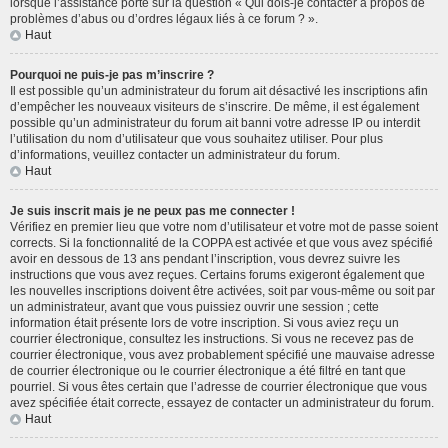
lorsque l’assistance porte sur la question « Qui dois-je contacter à propos de
problèmes d’abus ou d’ordres légaux liés à ce forum ? ».
Haut
Pourquoi ne puis-je pas m’inscrire ?
Il est possible qu’un administrateur du forum ait désactivé les inscriptions afin
d’empêcher les nouveaux visiteurs de s’inscrire. De même, il est également
possible qu’un administrateur du forum ait banni votre adresse IP ou interdit
l’utilisation du nom d’utilisateur que vous souhaitez utiliser. Pour plus
d’informations, veuillez contacter un administrateur du forum.
Haut
Je suis inscrit mais je ne peux pas me connecter !
Vérifiez en premier lieu que votre nom d’utilisateur et votre mot de passe soient
corrects. Si la fonctionnalité de la COPPA est activée et que vous avez spécifié
avoir en dessous de 13 ans pendant l’inscription, vous devrez suivre les
instructions que vous avez reçues. Certains forums exigeront également que
les nouvelles inscriptions doivent être activées, soit par vous-même ou soit par
un administrateur, avant que vous puissiez ouvrir une session ; cette
information était présente lors de votre inscription. Si vous aviez reçu un
courrier électronique, consultez les instructions. Si vous ne recevez pas de
courrier électronique, vous avez probablement spécifié une mauvaise adresse
de courrier électronique ou le courrier électronique a été filtré en tant que
pourriel. Si vous êtes certain que l’adresse de courrier électronique que vous
avez spécifiée était correcte, essayez de contacter un administrateur du forum.
Haut