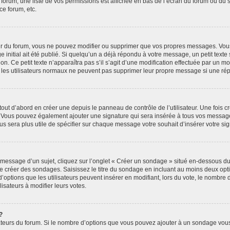
 forum, une liste de vos permissions est affichée en bas de l’écran du forum ou du
ce forum, etc.
r du forum, vous ne pouvez modifier ou supprimer que vos propres messages. Vou
 initial ait été publié. Si quelqu’un a déjà répondu à votre message, un petit text
ion. Ce petit texte n’apparaîtra pas s’il s’agit d’une modification effectuée par un 
ue les utilisateurs normaux ne peuvent pas supprimer leur propre message si une ré
ut d’abord en créer une depuis le panneau de contrôle de l’utilisateur. Une fois c
ure. Vous pouvez également ajouter une signature qui sera insérée à tous vos mess
 vous sera plus utile de spécifier sur chaque message votre souhait d’insérer votre si
essage d’un sujet, cliquez sur l’onglet « Créer un sondage » situé en-dessous du fo
 de créer des sondages. Saisissez le titre du sondage en incluant au moins deux o
’options que les utilisateurs peuvent insérer en modifiant, lors du vote, le nombre
lisateurs à modifier leurs votes.
?
rateurs du forum. Si le nombre d’options que vous pouvez ajouter à un sondage vou