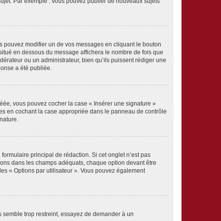
 sujet. Par exemple : vous pouvez publier de nouveaux sujets
s pouvez modifier un de vos messages en cliquant le bouton
e situé en dessous du message affichera le nombre de fois que
modérateur ou un administrateur, bien qu’ils puissent rédiger une
ponse a été publiée.
réée, vous pouvez cocher la case « Insérer une signature »
ages en cochant la case appropriée dans le panneau de contrôle
gnature.
rmulaire principal de rédaction. Si cet onglet n’est pas
ptions dans les champs adéquats, chaque option devant être
 des « Options par utilisateur ». Vous pouvez également
s semble trop restreint, essayez de demander à un