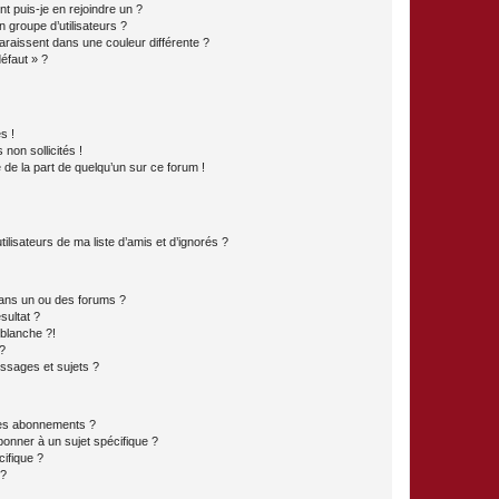
t puis-je en rejoindre un ?
 groupe d’utilisateurs ?
araissent dans une couleur différente ?
défaut » ?
s !
non sollicités !
e de la part de quelqu’un sur ce forum !
lisateurs de ma liste d’amis et d’ignorés ?
ans un ou des forums ?
sultat ?
blanche ?!
?
ssages et sujets ?
t les abonnements ?
onner à un sujet spécifique ?
ifique ?
 ?