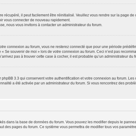
 récupéré, il peut facilement être réinitialisé. Veuillez vous rendre sur la page de
voir vous connecter de nouveau rapidement.
sse, nous vous invitons à contacter un administrateur du forum.
otre connexion au forum, vous ne resterez connecté que pour une période prédéfinie
se « Se souvenir de moi » lors de votre connexion au forum. Ceci n’est pas recomm
’arrivez pas à trouver cette case à cocher, il est probable qu’un administrateur du fo
 phpBB 3.3 qui conservent votre authentification et votre connexion au forum. Les 
tionnalité a été activée par un administrateur du forum. Si vous rencontrez des pro
ockés dans la base de données du forum. Vous pouvez les modifier depuis le panneau 
haut des pages du forum. Ce système vous permettra de modifier tous vos paramètre