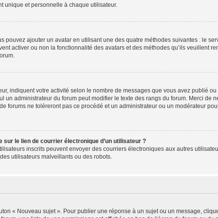
 unique et personnelle à chaque utilisateur.
ous pouvez ajouter un avatar en utilisant une des quatre méthodes suivantes : le serv
ent activer ou non la fonctionnalité des avatars et des méthodes qu’ils veuillent ren
forum.
ur, indiquent votre activité selon le nombre de messages que vous avez publié ou id
eul un administrateur du forum peut modifier le texte des rangs du forum. Merci de 
de forums ne toléreront pas ce procédé et un administrateur ou un modérateur pou
ur le lien de courrier électronique d’un utilisateur ?
s utilisateurs inscrits peuvent envoyer des courriers électroniques aux autres utili
es utilisateurs malveillants ou des robots.
outon « Nouveau sujet ». Pour publier une réponse à un sujet ou un message, cliqu