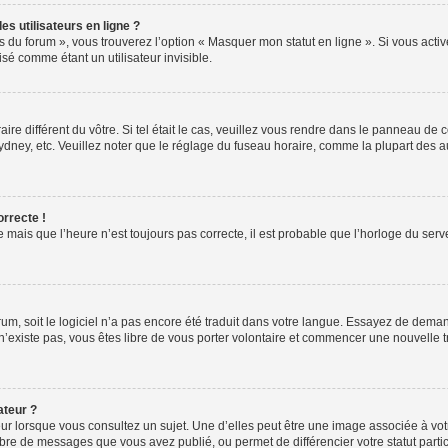
s utilisateurs en ligne ?
s du forum », vous trouverez l’option « Masquer mon statut en ligne ». Si vous activ
é comme étant un utilisateur invisible.
aire différent du vôtre. Si tel était le cas, veuillez vous rendre dans le panneau de co
ey, etc. Veuillez noter que le réglage du fuseau horaire, comme la plupart des autr
orrecte !
 mais que l’heure n’est toujours pas correcte, il est probable que l’horloge du serve
orum, soit le logiciel n’a pas encore été traduit dans votre langue. Essayez de deman
 n’existe pas, vous êtes libre de vous porter volontaire et commencer une nouvelle 
ateur ?
ur lorsque vous consultez un sujet. Une d’elles peut être une image associée à vo
mbre de messages que vous avez publié, ou permet de différencier votre statut parti