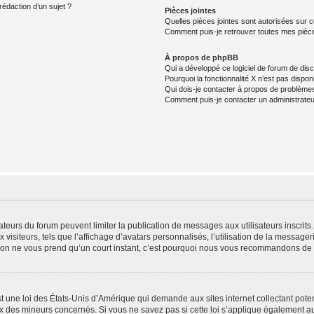
rédaction d’un sujet ?
Pièces jointes
Quelles pièces jointes sont autorisées sur 
Comment puis-je retrouver toutes mes pièce
À propos de phpBB
Qui a développé ce logiciel de forum de dis
Pourquoi la fonctionnalité X n’est pas dispon
Qui dois-je contacter à propos de problèmes
Comment puis-je contacter un administrateu
trateurs du forum peuvent limiter la publication de messages aux utilisateurs inscri
visiteurs, tels que l’affichage d’avatars personnalisés, l’utilisation de la messager
ription ne vous prend qu’un court instant, c’est pourquoi nous vous recommandons de l
t une loi des États-Unis d’Amérique qui demande aux sites internet collectant pot
 des mineurs concernés. Si vous ne savez pas si cette loi s’applique également au