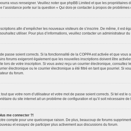
 pourra vous renseigner. Veuillez noter que phpBB Limited et que les propriétaires
ue l’assistance porte sur la question « Qui dois-je contacter à propos de problèmes 
inscriptions afin d’empêcher les nouveaux visiteurs de s’inscrire. De même, il est é
s souhaitez utiliser. Pour plus d’informations, veuillez contacter un administrateur du
t de passe soient corrects. Si la fonctionnalité de la COPPA est activée et que vous 
ains forums exigeront également que les nouvelles inscriptions doivent être activée
te lors de votre inscription. Si vous aviez reçu un courrier électronique, consultez l
r électronique ou le courrier électronique a été filtré en tant que pourriel. Si vo
rateur du forum.
out que votre nom d’utilisateur et votre mot de passe soient corrects. Si tel est le
iétaire du site internet ait un problème de configuration et qu’il soit nécessaire de l
 plus me connecter ?!
votre compte pour une quelconque raison. De plus, beaucoup de forums suppriment pér
 nouveau et essayez de participer plus activement aux discussions du forum.