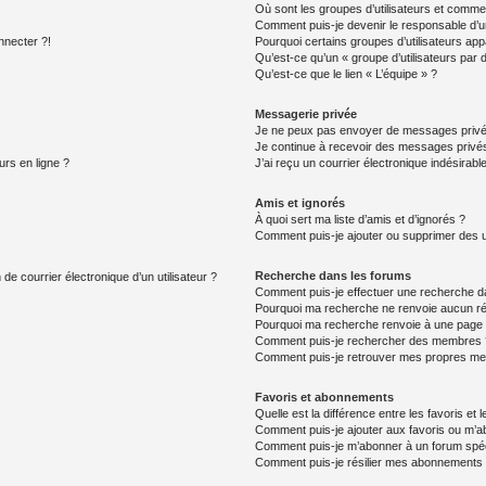
Où sont les groupes d’utilisateurs et commen
Comment puis-je devenir le responsable d’un
nnecter ?!
Pourquoi certains groupes d’utilisateurs app
Qu’est-ce qu’un « groupe d’utilisateurs par 
Qu’est-ce que le lien « L’équipe » ?
Messagerie privée
Je ne peux pas envoyer de messages privé
Je continue à recevoir des messages privés 
urs en ligne ?
J’ai reçu un courrier électronique indésirabl
Amis et ignorés
À quoi sert ma liste d’amis et d’ignorés ?
Comment puis-je ajouter ou supprimer des uti
Recherche dans les forums
de courrier électronique d’un utilisateur ?
Comment puis-je effectuer une recherche d
Pourquoi ma recherche ne renvoie aucun ré
Pourquoi ma recherche renvoie à une page 
Comment puis-je rechercher des membres 
Comment puis-je retrouver mes propres me
Favoris et abonnements
Quelle est la différence entre les favoris e
Comment puis-je ajouter aux favoris ou m’ab
Comment puis-je m’abonner à un forum spéc
Comment puis-je résilier mes abonnements