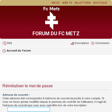
INFOS
WEB TV
BILLETTERIE
BOUTIQUE
FORUM DU FC METZ
FAQ
Inscription
Connexion
Accueil du forum
Réinitialiser le mot de passe
Adresse de courriel :
Cette adresse doit correspondre à l’adresse de courriel associée à votre compte. Si
vous ne l’avez jamais modifiée depuis le panneau de contrôle de l’utilisateur, il s’agit de
l’adresse de courriel que vous avez spécifiée lors de votre inscription.