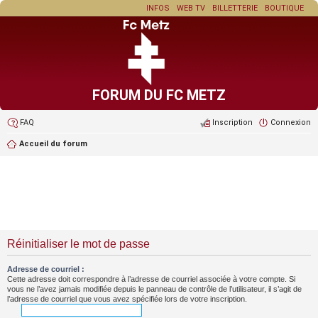
INFOS
WEB TV
BILLETTERIE
BOUTIQUE
FORUM DU FC METZ
FAQ
Inscription
Connexion
Accueil du forum
Réinitialiser le mot de passe
Adresse de courriel :
Cette adresse doit correspondre à l’adresse de courriel associée à votre compte. Si
vous ne l’avez jamais modifiée depuis le panneau de contrôle de l’utilisateur, il s’agit de
l’adresse de courriel que vous avez spécifiée lors de votre inscription.