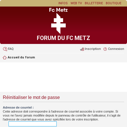
INFOS
WEB TV
BILLETTERIE
BOUTIQUE
FORUM DU FC METZ
FAQ
Inscription
Connexion
Accueil du forum
Réinitialiser le mot de passe
Adresse de courriel :
Cette adresse doit correspondre à l’adresse de courriel associée à votre compte. Si
vous ne l’avez jamais modifiée depuis le panneau de contrôle de l’utilisateur, il s’agit de
l’adresse de courriel que vous avez spécifiée lors de votre inscription.