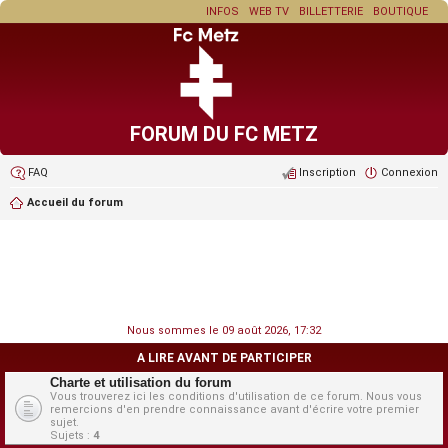
INFOS
WEB TV
BILLETTERIE
BOUTIQUE
FORUM DU FC METZ
FAQ
Inscription
Connexion
Accueil du forum
Nous sommes le 09 août 2026, 17:32
A LIRE AVANT DE PARTICIPER
Charte et utilisation du forum
Vous trouverez ici les conditions d'utilisation de ce forum. Nous vous
remercions d'en prendre connaissance avant d'écrire votre premier
sujet.
Sujets :
4