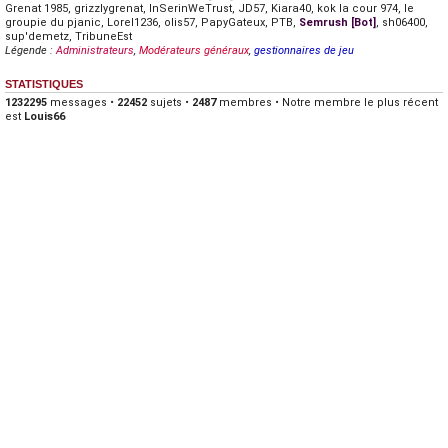
Grenat 1985
,
grizzlygrenat
,
InSerinWeTrust
,
JD57
,
Kiara40
,
kok la cour 974
,
le
groupie du pjanic
,
Lorel1236
,
olis57
,
PapyGateux
,
PTB
,
Semrush [Bot]
,
sh06400
,
sup'demetz
,
TribuneEst
Légende :
Administrateurs
,
Modérateurs généraux
,
gestionnaires de jeu
STATISTIQUES
1232295
messages •
22452
sujets •
2487
membres • Notre membre le plus récent
est
Louis66