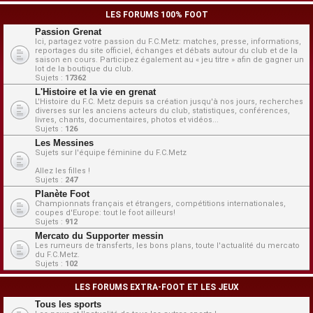
LES FORUMS 100% FOOT
Passion Grenat
Ici, partagez votre passion du F.C.Metz: matches, presse, informations,
reportages du site officiel, échanges et débats autour du club et de la
saison en cours. Participez également au « jeu titre » afin de gagner un
lot de la boutique du club.
Sujets :
17362
L'Histoire et la vie en grenat
L'Histoire du F.C. Metz depuis sa création jusqu'à nos jours, recherches
diverses sur les anciens acteurs du club, statistiques, conférences,
livres, chants, documentaires, photos et vidéos...
Sujets :
126
Les Messines
Sujets sur l'équipe féminine du F.C.Metz
Allez les filles !
Sujets :
247
Planète Foot
Championnats français et étrangers, compétitions internationales,
coupes d'Europe: tout le foot ailleurs!
Sujets :
912
Mercato du Supporter messin
Les rumeurs de transferts, les bons plans, toute l'actualité du mercato
du F.C.Metz.
Sujets :
102
LES FORUMS EXTRA-FOOT ET LES JEUX
Tous les sports