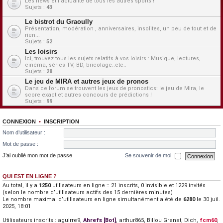
Les news et l'actualité de tous les autres sports !
Sujets :
43
Le bistrot du Graoully
Présentation, modération , anniversaires, insolites, un peu de tout et de
rien...
Sujets :
52
Les loisirs
Ici, trouvez tous les sujets relatifs à vos loisirs : Musique, lectures,
cinéma, séries TV, BD, bricolage..etc..
Sujets :
28
Le jeu de MIRA et autres jeux de pronos
Dans ce forum se trouvent les jeux de pronostics: le jeu de Mira, le
score exact et autres concours de prédictions !
Sujets :
99
CONNEXION
•
INSCRIPTION
Nom d’utilisateur :
Mot de passe :
J’ai oublié mon mot de passe
Se souvenir de moi
QUI EST EN LIGNE ?
Au total, il y a
1250
utilisateurs en ligne :: 21 inscrits, 0 invisible et 1229 invités
(selon le nombre d’utilisateurs actifs des 15 dernières minutes)
Le nombre maximal d’utilisateurs en ligne simultanément a été de
6280
le 30 juil.
2025, 18:01
Utilisateurs inscrits :
aguirre9
,
Ahrefs [Bot]
,
arthur865
,
Billou Grenat
,
Dich
,
fcm60
,