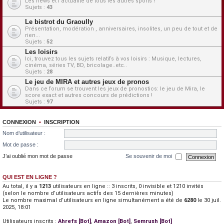
Les news et l'actualité de tous les autres sports !
Sujets :
43
Le bistrot du Graoully
Présentation, modération , anniversaires, insolites, un peu de tout et de
rien...
Sujets :
52
Les loisirs
Ici, trouvez tous les sujets relatifs à vos loisirs : Musique, lectures,
cinéma, séries TV, BD, bricolage..etc..
Sujets :
28
Le jeu de MIRA et autres jeux de pronos
Dans ce forum se trouvent les jeux de pronostics: le jeu de Mira, le
score exact et autres concours de prédictions !
Sujets :
97
CONNEXION
•
INSCRIPTION
Nom d’utilisateur :
Mot de passe :
J’ai oublié mon mot de passe
Se souvenir de moi
QUI EST EN LIGNE ?
Au total, il y a
1213
utilisateurs en ligne :: 3 inscrits, 0 invisible et 1210 invités
(selon le nombre d’utilisateurs actifs des 15 dernières minutes)
Le nombre maximal d’utilisateurs en ligne simultanément a été de
6280
le 30 juil.
2025, 18:01
Utilisateurs inscrits :
Ahrefs [Bot]
,
Amazon [Bot]
,
Semrush [Bot]