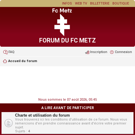
INFOS
WEB TV
BILLETTERIE
BOUTIQUE
FORUM DU FC METZ
FAQ
Inscription
Connexion
Accueil du forum
Nous sommes le 07 août 2026, 05:45
A LIRE AVANT DE PARTICIPER
Charte et utilisation du forum
Vous trouverez ici les conditions d'utilisation de ce forum. Nous vous
remercions d'en prendre connaissance avant d'écrire votre premier
sujet.
Sujets :
4