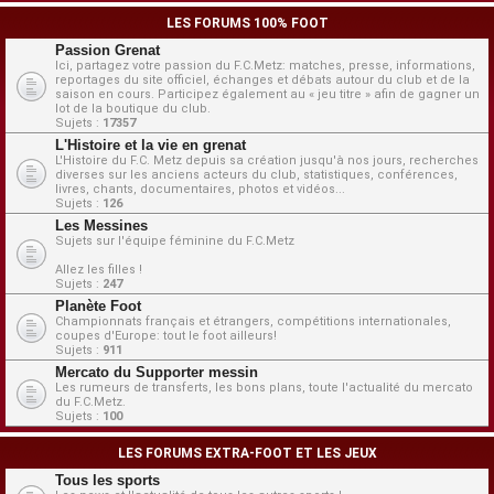
LES FORUMS 100% FOOT
Passion Grenat
Ici, partagez votre passion du F.C.Metz: matches, presse, informations,
reportages du site officiel, échanges et débats autour du club et de la
saison en cours. Participez également au « jeu titre » afin de gagner un
lot de la boutique du club.
Sujets :
17357
L'Histoire et la vie en grenat
L'Histoire du F.C. Metz depuis sa création jusqu'à nos jours, recherches
diverses sur les anciens acteurs du club, statistiques, conférences,
livres, chants, documentaires, photos et vidéos...
Sujets :
126
Les Messines
Sujets sur l'équipe féminine du F.C.Metz
Allez les filles !
Sujets :
247
Planète Foot
Championnats français et étrangers, compétitions internationales,
coupes d'Europe: tout le foot ailleurs!
Sujets :
911
Mercato du Supporter messin
Les rumeurs de transferts, les bons plans, toute l'actualité du mercato
du F.C.Metz.
Sujets :
100
LES FORUMS EXTRA-FOOT ET LES JEUX
Tous les sports