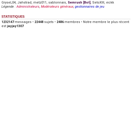
GryseL04
,
Jahstrad
,
metz011
,
sablonnais
,
Semrush [Bot]
,
SetoXIII
,
vickk
Légende :
Administrateurs
,
Modérateurs généraux
,
gestionnaires de jeu
STATISTIQUES
1232147
messages •
22448
sujets •
2486
membres • Notre membre le plus récent
est
jayjay1307