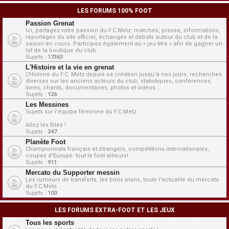
LES FORUMS 100% FOOT
Passion Grenat
Ici, partagez votre passion du F.C.Metz: matches, presse, informations,
reportages du site officiel, échanges et débats autour du club et de la
saison en cours. Participez également au « jeu titre » afin de gagner un
lot de la boutique du club.
Sujets :
17363
L'Histoire et la vie en grenat
L'Histoire du F.C. Metz depuis sa création jusqu'à nos jours, recherches
diverses sur les anciens acteurs du club, statistiques, conférences,
livres, chants, documentaires, photos et vidéos...
Sujets :
126
Les Messines
Sujets sur l'équipe féminine du F.C.Metz
Allez les filles !
Sujets :
247
Planète Foot
Championnats français et étrangers, compétitions internationales,
coupes d'Europe: tout le foot ailleurs!
Sujets :
911
Mercato du Supporter messin
Les rumeurs de transferts, les bons plans, toute l'actualité du mercato
du F.C.Metz.
Sujets :
100
LES FORUMS EXTRA-FOOT ET LES JEUX
Tous les sports