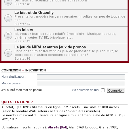
Les news et l'actualité de tous les autres sports !
Sujets :
43
Le bistrot du Graoully
Présentation, modération , anniversaires, insolites, un peu de tout et de
rien...
Sujets :
52
Les loisirs
Ici, trouvez tous les sujets relatifs à vos loisirs : Musique, lectures,
cinéma, séries TV, BD, bricolage..etc..
Sujets :
28
Le jeu de MIRA et autres jeux de pronos
Dans ce forum se trouvent les jeux de pronostics: le jeu de Mira, le
score exact et autres concours de prédictions !
Sujets :
98
CONNEXION
•
INSCRIPTION
Nom d’utilisateur :
Mot de passe :
J’ai oublié mon mot de passe
Se souvenir de moi
QUI EST EN LIGNE ?
Au total, il y a
1093
utilisateurs en ligne :: 12 inscrits, 0 invisible et 1081 invités
(selon le nombre d’utilisateurs actifs des 15 dernières minutes)
Le nombre maximal d’utilisateurs en ligne simultanément a été de
6280
le 30 juil.
2025, 18:01
Utilisateurs inscrits :
aguirre9
,
Ahrefs [Bot]
,
Alain5768
,
bricooo
,
Grenat 1985
,