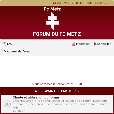
INFOS
WEB TV
BILLETTERIE
BOUTIQUE
FORUM DU FC METZ
FAQ
Inscription
Connexion
Accueil du forum
Nous sommes le 09 août 2026, 01:28
A LIRE AVANT DE PARTICIPER
Charte et utilisation du forum
Vous trouverez ici les conditions d'utilisation de ce forum. Nous vous
remercions d'en prendre connaissance avant d'écrire votre premier
sujet.
Sujets :
4