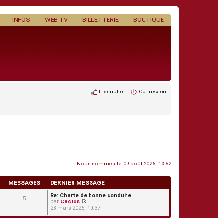
INFOS
WEB TV
BILLETTERIE
BOUTIQUE
Inscription
Connexion
Nous sommes le 09 août 2026, 13:52
MESSAGES
DERNIER MESSAGE
Re: Charte de bonne conduite
5
par
Cactus
C
28 mars 2026, 10:37
o