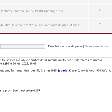
28
e, lectures, cinéma, séries TV, BD, bricolage..etc..
99
 de Mira, le score exact et autres concours de prédictions !
J’ai oublié mon mot de passe
|
Se souvenir de moi
 et 1153 invités (selon le nombre d’utilisateurs actifs des 15 dernières minutes)
de
6280
le 30 juil. 2025, 18:01
dutcom
,
flamingo
,
Grandest57
,
Grenat 1985
,
jacado
,
Kiara40
,
kok la cour 974
,
lafont
,
le plus récent est
jayjay1307