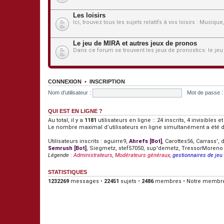
Les loisirs
Ici, trouvez tous les sujets relatifs à vos loisirs : Musiqu
Le jeu de MIRA et autres jeux de pronos
Dans ce forum se trouvent les jeux de pronostics: le jeu
CONNEXION
•
INSCRIPTION
Nom d’utilisateur :
Mot de passe :
QUI EST EN LIGNE ?
Au total, il y a
1181
utilisateurs en ligne :: 24 inscrits, 4 invisibles
Le nombre maximal d’utilisateurs en ligne simultanément a été 
Utilisateurs inscrits :
aguirre9
,
Ahrefs [Bot]
,
Carottes56
,
Carrass'
,
Semrush [Bot]
,
Siegmetz
,
stef57050
,
sup'demetz
,
TressorMoreno
Légende :
Administrateurs
,
Modérateurs généraux
,
gestionnaires de jeu
STATISTIQUES
1232269
messages •
22451
sujets •
2486
membres • Notre membre 