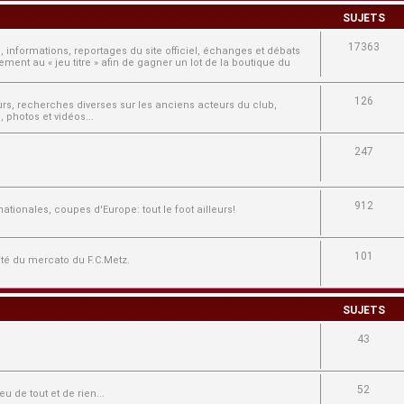
SUJETS
17363
, informations, reportages du site officiel, échanges et débats
ment au « jeu titre » afin de gagner un lot de la boutique du
126
ours, recherches diverses sur les anciens acteurs du club,
 photos et vidéos...
247
912
tionales, coupes d'Europe: tout le foot ailleurs!
101
lité du mercato du F.C.Metz.
SUJETS
43
52
u de tout et de rien...