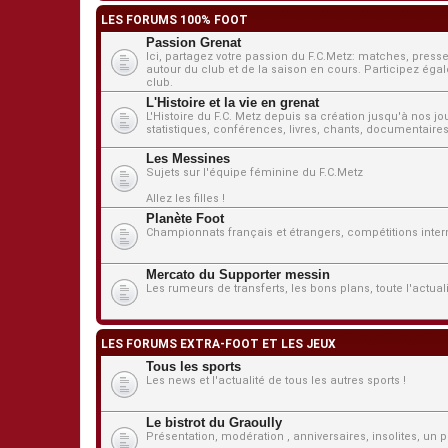
LES FORUMS 100% FOOT
Passion Grenat
Ici, partagez votre passion du F.C.Metz: matches, presse
autour du club et de la saison en cours. Participez égale
club.
L'Histoire et la vie en grenat
L'Histoire du F.C. Metz depuis sa création jusqu'à nos j
statistiques, conférences, livres, chants, documentaires,
Les Messines
Sujets sur l'équipe féminine du F.C.Metz
Allez les filles !
Planète Foot
Championnats français et étrangers, compétitions interna
Mercato du Supporter messin
Les rumeurs de transferts, les bons plans, toute l'actua
LES FORUMS EXTRA-FOOT ET LES JEUX
Tous les sports
Les news et l'actualité de tous les autres sports !
Le bistrot du Graoully
Présentation, modération , anniversaires, insolites, un pe