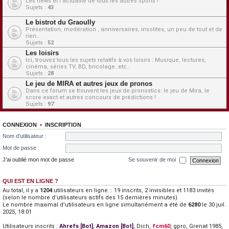
Les news et l'actualité de tous les autres sports !
Sujets :
43
Le bistrot du Graoully
Présentation, modération , anniversaires, insolites, un peu de tout et de
rien...
Sujets :
52
Les loisirs
Ici, trouvez tous les sujets relatifs à vos loisirs : Musique, lectures,
cinéma, séries TV, BD, bricolage..etc..
Sujets :
28
Le jeu de MIRA et autres jeux de pronos
Dans ce forum se trouvent les jeux de pronostics: le jeu de Mira, le
score exact et autres concours de prédictions !
Sujets :
97
CONNEXION
•
INSCRIPTION
Nom d’utilisateur :
Mot de passe :
J’ai oublié mon mot de passe
Se souvenir de moi
QUI EST EN LIGNE ?
Au total, il y a
1204
utilisateurs en ligne :: 19 inscrits, 2 invisibles et 1183 invités
(selon le nombre d’utilisateurs actifs des 15 dernières minutes)
Le nombre maximal d’utilisateurs en ligne simultanément a été de
6280
le 30 juil.
2025, 18:01
Utilisateurs inscrits :
Ahrefs [Bot]
,
Amazon [Bot]
,
Dich
,
fcm60
,
gpro
,
Grenat 1985
,