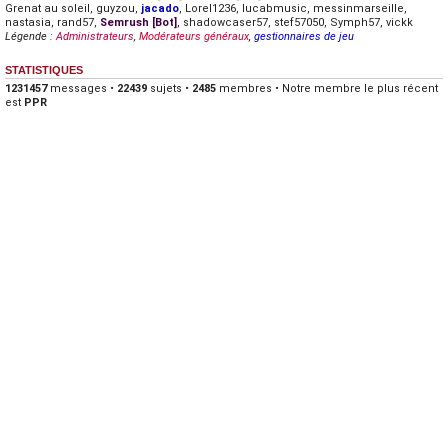
Grenat au soleil
,
guyzou
,
jacado
,
Lorel1236
,
lucabmusic
,
messinmarseille
,
nastasia
,
rand57
,
Semrush [Bot]
,
shadowcaser57
,
stef57050
,
Symph57
,
vickk
Légende :
Administrateurs
,
Modérateurs généraux
,
gestionnaires de jeu
STATISTIQUES
1231457
messages •
22439
sujets •
2485
membres • Notre membre le plus récent
est
PPR