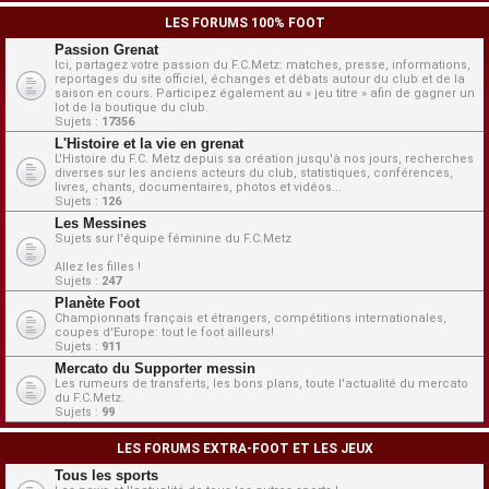
LES FORUMS 100% FOOT
Passion Grenat
Ici, partagez votre passion du F.C.Metz: matches, presse, informations,
reportages du site officiel, échanges et débats autour du club et de la
saison en cours. Participez également au « jeu titre » afin de gagner un
lot de la boutique du club.
Sujets :
17356
L'Histoire et la vie en grenat
L'Histoire du F.C. Metz depuis sa création jusqu'à nos jours, recherches
diverses sur les anciens acteurs du club, statistiques, conférences,
livres, chants, documentaires, photos et vidéos...
Sujets :
126
Les Messines
Sujets sur l'équipe féminine du F.C.Metz
Allez les filles !
Sujets :
247
Planète Foot
Championnats français et étrangers, compétitions internationales,
coupes d'Europe: tout le foot ailleurs!
Sujets :
911
Mercato du Supporter messin
Les rumeurs de transferts, les bons plans, toute l'actualité du mercato
du F.C.Metz.
Sujets :
99
LES FORUMS EXTRA-FOOT ET LES JEUX
Tous les sports