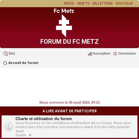
INFOS
WEB TV
BILLETTERIE
BOUTIQUE
FORUM DU FC METZ
FAQ
Inscription
Connexion
Accueil du forum
Nous sommes le 06 août 2026, 09:23
A LIRE AVANT DE PARTICIPER
Charte et utilisation du forum
Vous trouverez ici les conditions d'utilisation de ce forum. Nous vous
remercions d'en prendre connaissance avant d'écrire votre premier
sujet.
Sujets :
4