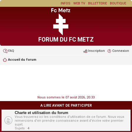
INFOS
WEB TV
BILLETTERIE
BOUTIQUE
FORUM DU FC METZ
FAQ
Inscription
Connexion
Accueil du forum
Nous sommes le 07 août 2026, 20:33
A LIRE AVANT DE PARTICIPER
Charte et utilisation du forum
Vous trouverez ici les conditions d'utilisation de ce forum. Nous vous
remercions d'en prendre connaissance avant d'écrire votre premier
sujet.
Sujets :
4