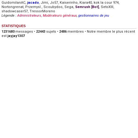
GuidomilanAC
,
jacado
,
Jimi
,
Jo57
,
Kaiserinho
,
Kiara40
,
kok la cour 974
,
Nortongrenat
,
Przemysl.
,
Scoubydoo
,
Sega
,
Semrush [Bot]
,
SetoXIII
,
shadowcaser57
,
TressorMoreno
Légende :
Administrateurs
,
Modérateurs généraux
,
gestionnaires de jeu
STATISTIQUES
1231680
messages •
22443
sujets •
2486
membres • Notre membre le plus récent
est
jayjay1307