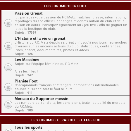
LES FORUMS 100% FOOT
Passion Grenat
Ici, partagez votre passion du F.C.Metz: matches, presse, informations,
reportages du site officiel, échanges et débats autour du club et de la
saison en cours. Participez également au « jeu titre » afin de gagner un
lot de la boutique du club.
Sujets :
17359
L'Histoire et la vie en grenat
L'Histoire du F.C. Metz depuis sa création jusqu'à nos jours, recherches
diverses sur les anciens acteurs du club, statistiques, conférences,
livres, chants, documentaires, photos et vidéos...
Sujets :
126
Les Messines
Sujets sur l'équipe féminine du F.C.Metz
Allez les filles !
Sujets :
247
Planète Foot
Championnats français et étrangers, compétitions internationales,
coupes d'Europe: tout le foot ailleurs!
Sujets :
911
Mercato du Supporter messin
Les rumeurs de transferts, les bons plans, toute l'actualité du mercato
du F.C.Metz.
Sujets :
100
LES FORUMS EXTRA-FOOT ET LES JEUX
Tous les sports