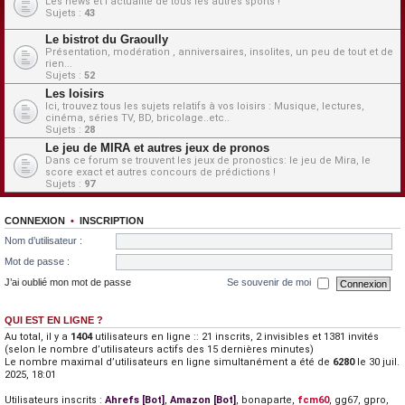
Les news et l'actualité de tous les autres sports !
Sujets :
43
Le bistrot du Graoully
Présentation, modération , anniversaires, insolites, un peu de tout et de
rien...
Sujets :
52
Les loisirs
Ici, trouvez tous les sujets relatifs à vos loisirs : Musique, lectures,
cinéma, séries TV, BD, bricolage..etc..
Sujets :
28
Le jeu de MIRA et autres jeux de pronos
Dans ce forum se trouvent les jeux de pronostics: le jeu de Mira, le
score exact et autres concours de prédictions !
Sujets :
97
CONNEXION
•
INSCRIPTION
Nom d’utilisateur :
Mot de passe :
J’ai oublié mon mot de passe
Se souvenir de moi
QUI EST EN LIGNE ?
Au total, il y a
1404
utilisateurs en ligne :: 21 inscrits, 2 invisibles et 1381 invités
(selon le nombre d’utilisateurs actifs des 15 dernières minutes)
Le nombre maximal d’utilisateurs en ligne simultanément a été de
6280
le 30 juil.
2025, 18:01
Utilisateurs inscrits :
Ahrefs [Bot]
,
Amazon [Bot]
,
bonaparte
,
fcm60
,
gg67
,
gpro
,