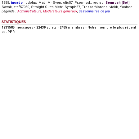
1985
,
jacado
,
ludolux
,
Mati
,
Mr Sven
,
olis57
,
Przemysl.
,
redted
,
Semrush [Bot]
,
Sovak
,
stef57050
,
Straight Outta Metz
,
Symph57
,
TressorMoreno
,
vickk
,
Yoshee
Légende :
Administrateurs
,
Modérateurs généraux
,
gestionnaires de jeu
STATISTIQUES
1231505
messages •
22439
sujets •
2485
membres • Notre membre le plus récent
est
PPR