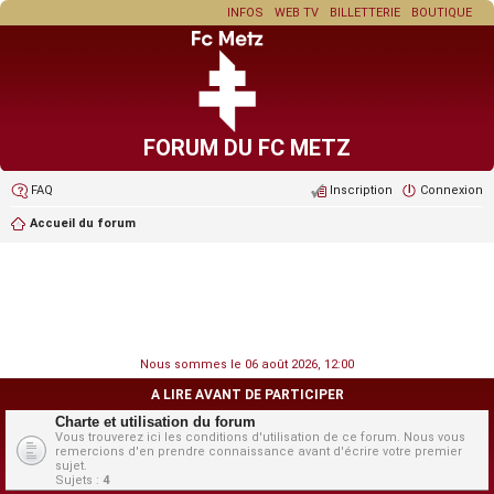
INFOS
WEB TV
BILLETTERIE
BOUTIQUE
FORUM DU FC METZ
FAQ
Inscription
Connexion
Accueil du forum
Nous sommes le 06 août 2026, 12:00
A LIRE AVANT DE PARTICIPER
Charte et utilisation du forum
Vous trouverez ici les conditions d'utilisation de ce forum. Nous vous
remercions d'en prendre connaissance avant d'écrire votre premier
sujet.
Sujets :
4