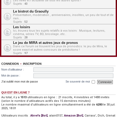
Les news et l'actualité de tous les autres sports !
Sujets :
43
Le bistrot du Graoully
Présentation, modération , anniversaires, insolites, un peu de tout et de
rien...
Sujets :
52
Les loisirs
Ici, trouvez tous les sujets relatifs à vos loisirs : Musique, lectures,
cinéma, séries TV, BD, bricolage..etc..
Sujets :
28
Le jeu de MIRA et autres jeux de pronos
Dans ce forum se trouvent les jeux de pronostics: le jeu de Mira, le
score exact et autres concours de prédictions !
Sujets :
97
CONNEXION
•
INSCRIPTION
Nom d’utilisateur :
Mot de passe :
J’ai oublié mon mot de passe
Se souvenir de moi
QUI EST EN LIGNE ?
Au total, il y a
1513
utilisateurs en ligne :: 21 inscrits, 4 invisibles et 1488 invités
(selon le nombre d’utilisateurs actifs des 15 dernières minutes)
Le nombre maximal d’utilisateurs en ligne simultanément a été de
6280
le 30 juil.
2025, 18:01
Utilisateurs inscrits :
Ahrefs [Bot]
,
alain0157
,
Amazon [Bot]
,
Carrass'
,
Dich
,
Grenat