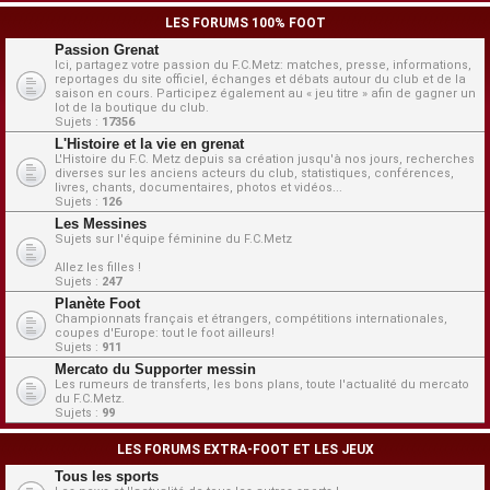
LES FORUMS 100% FOOT
Passion Grenat
Ici, partagez votre passion du F.C.Metz: matches, presse, informations,
reportages du site officiel, échanges et débats autour du club et de la
saison en cours. Participez également au « jeu titre » afin de gagner un
lot de la boutique du club.
Sujets :
17356
L'Histoire et la vie en grenat
L'Histoire du F.C. Metz depuis sa création jusqu'à nos jours, recherches
diverses sur les anciens acteurs du club, statistiques, conférences,
livres, chants, documentaires, photos et vidéos...
Sujets :
126
Les Messines
Sujets sur l'équipe féminine du F.C.Metz
Allez les filles !
Sujets :
247
Planète Foot
Championnats français et étrangers, compétitions internationales,
coupes d'Europe: tout le foot ailleurs!
Sujets :
911
Mercato du Supporter messin
Les rumeurs de transferts, les bons plans, toute l'actualité du mercato
du F.C.Metz.
Sujets :
99
LES FORUMS EXTRA-FOOT ET LES JEUX
Tous les sports