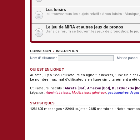
Les loisirs
Ici, trouvez tous les sujets relatifs à vos loisirs : Musiqu
Le jeu de MIRA et autres jeux de pronos
Dans ce forum se trouvent les jeux de pronostics: le jeu
CONNEXION
•
INSCRIPTION
Nom d’utilisateur :
Mot de passe :
QUI EST EN LIGNE ?
Au total, il y a
1275
utilisateurs en ligne :: 7 inscrits, 1 invisible e
Le nombre maximal d’utilisateurs en ligne simultanément a été 
Utilisateurs inscrits :
Ahrefs [Bot]
,
Amazon [Bot]
,
DuckDuckGo [Bo
Légende :
Administrateurs
,
Modérateurs généraux
,
gestionnaires de jeu
STATISTIQUES
1231605
messages •
22441
sujets •
2485
membres • Notre membre 