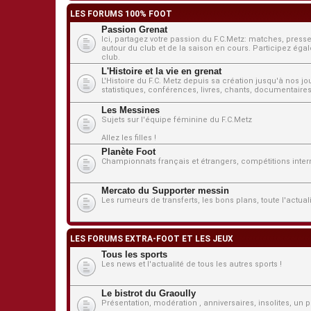
LES FORUMS 100% FOOT
Passion Grenat
Ici, partagez votre passion du F.C.Metz: matches, presse
autour du club et de la saison en cours. Participez égale
club.
L'Histoire et la vie en grenat
L'Histoire du F.C. Metz depuis sa création jusqu'à nos j
statistiques, conférences, livres, chants, documentaires,
Les Messines
Sujets sur l'équipe féminine du F.C.Metz
Allez les filles !
Planète Foot
Championnats français et étrangers, compétitions interna
Mercato du Supporter messin
Les rumeurs de transferts, les bons plans, toute l'actua
LES FORUMS EXTRA-FOOT ET LES JEUX
Tous les sports
Les news et l'actualité de tous les autres sports !
Le bistrot du Graoully
Présentation, modération , anniversaires, insolites, un pe