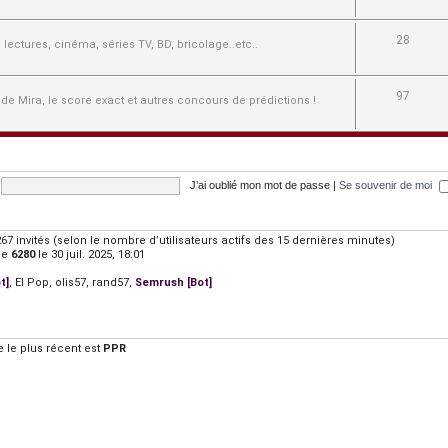
28
e, lectures, cinéma, séries TV, BD, bricolage..etc..
97
 de Mira, le score exact et autres concours de prédictions !
J’ai oublié mon mot de passe
|
Se souvenir de moi
t 1267 invités (selon le nombre d’utilisateurs actifs des 15 dernières minutes)
de
6280
le 30 juil. 2025, 18:01
t]
,
El Pop
,
olis57
,
rand57
,
Semrush [Bot]
le plus récent est
PPR