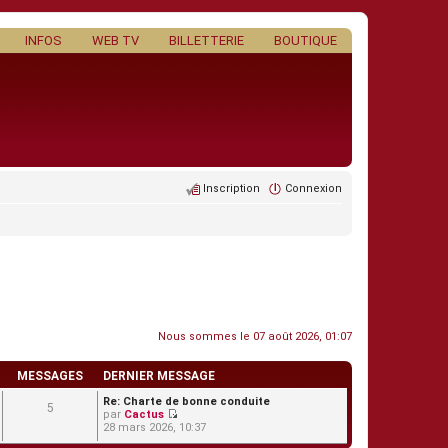
INFOS
WEB TV
BILLETTERIE
BOUTIQUE
Inscription
Connexion
Nous sommes le 07 août 2026, 01:07
MESSAGES
DERNIER MESSAGE
Re: Charte de bonne conduite
5
par
Cactus
C
28 mars 2026, 10:37
o