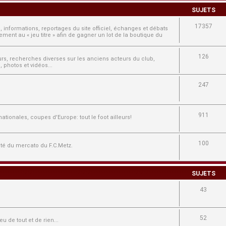
SUJETS
17357
, informations, reportages du site officiel, échanges et débats
ment au « jeu titre » afin de gagner un lot de la boutique du
126
ours, recherches diverses sur les anciens acteurs du club,
 photos et vidéos...
247
911
tionales, coupes d'Europe: tout le foot ailleurs!
100
lité du mercato du F.C.Metz.
SUJETS
43
52
u de tout et de rien...