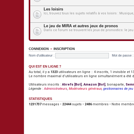
Les loisirs
Ici, trouvez tous les sujets relatifs à vos loisirs : Musiqu
Le jeu de MIRA et autres jeux de pronos
Dans ce forum se trouvent les jeux de pronostics: le jeu
CONNEXION
•
INSCRIPTION
Nom d’utilisateur :
Mot de passe :
QUI EST EN LIGNE ?
Au total, il y a
1323
utilisateurs en ligne :: 4 inscrits, 1 invisible e
Le nombre maximal d’utilisateurs en ligne simultanément a été 
Utilisateurs inscrits :
Ahrefs [Bot]
,
Amazon [Bot]
,
bonaparte
,
Semr
Légende :
Administrateurs
,
Modérateurs généraux
,
gestionnaires de jeu
STATISTIQUES
1231737
messages •
22444
sujets •
2486
membres • Notre membre 