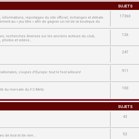
SUJETS
17360
, informations, reportages du site officiel, échanges et débats
ment au « jeu titre » afin de gagner un lot de la boutique du
126
ours, recherches diverses sur les anciens acteurs du club,
 photos et vidéos...
247
911
tionales, coupes d'Europe: tout le foot ailleurs!
100
lité du mercato du F.C.Metz.
SUJETS
43
52
u de tout et de rien...