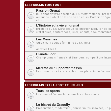
LES FORUMS 100% FOOT
Passion Grenat
Ici, partagez votre passion du F.C.Metz: matches, presse
autour du club et de la saison en cours. Participez égale
club.
L'Histoire et la vie en grenat
L'Histoire du F.C. Metz depuis sa création jusqu'à nos j
statistiques, conférences, livres, chants, documentaires,
Les Messines
Sujets sur l'équipe féminine du F.C.Metz
Allez les filles !
Planète Foot
Championnats français et étrangers, compétitions interna
Mercato du Supporter messin
Les rumeurs de transferts, les bons plans, toute l'actua
LES FORUMS EXTRA-FOOT ET LES JEUX
Tous les sports
Les news et l'actualité de tous les autres sports !
Le bistrot du Graoully
Présentation, modération , anniversaires, insolites, un pe