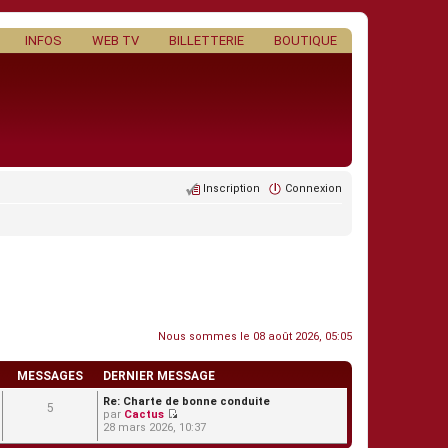
INFOS
WEB TV
BILLETTERIE
BOUTIQUE
Inscription
Connexion
Nous sommes le 08 août 2026, 05:05
MESSAGES
DERNIER MESSAGE
Re: Charte de bonne conduite
5
par
Cactus
C
28 mars 2026, 10:37
o