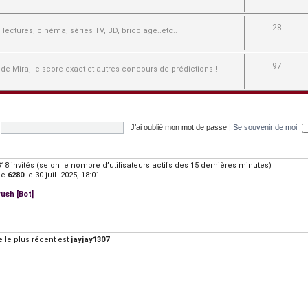
28
e, lectures, cinéma, séries TV, BD, bricolage..etc..
97
 de Mira, le score exact et autres concours de prédictions !
J’ai oublié mon mot de passe
|
Se souvenir de moi
t 1318 invités (selon le nombre d’utilisateurs actifs des 15 dernières minutes)
de
6280
le 30 juil. 2025, 18:01
ush [Bot]
le plus récent est
jayjay1307