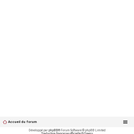
Accueil du forum
Développé par
phpBB
® Forum Software © phpBB Limited
Traduction française officielle
©
Qiaeru