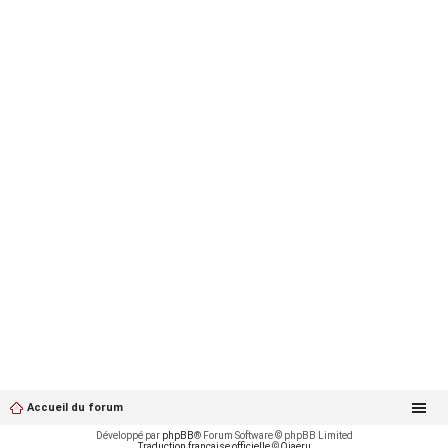
Accueil du forum
Développé par
phpBB
® Forum Software © phpBB Limited
Traduction française officielle
©
Qiaeru