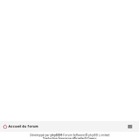
Accueil du forum
Développé par
phpBB
® Forum Software © phpBB Limited
Traduction française officielle
©
Qiaeru