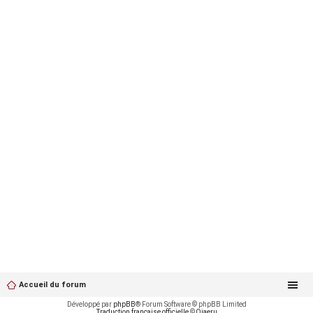
Accueil du forum
Développé par
phpBB
® Forum Software © phpBB Limited
Traduction française officielle
©
Qiaeru