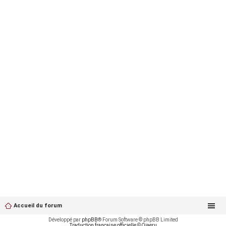
Accueil du forum
Développé par
phpBB
® Forum Software © phpBB Limited
Traduction française officielle
©
Qiaeru