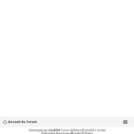
Accueil du forum
Développé par
phpBB
® Forum Software © phpBB Limited
Traduction française officielle
©
Qiaeru