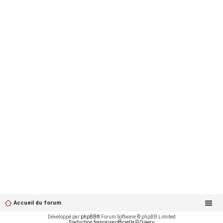
Accueil du forum
Développé par
phpBB
® Forum Software © phpBB Limited
Traduction française officielle
©
Qiaeru