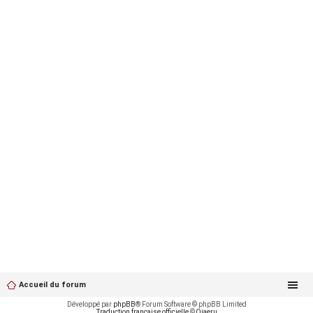
Accueil du forum
Développé par
phpBB
® Forum Software © phpBB Limited
Traduction française officielle
©
Qiaeru