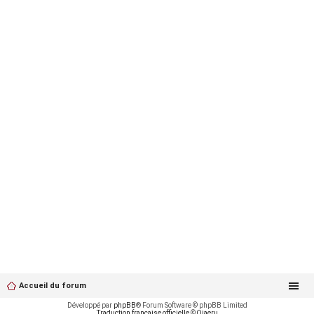
Accueil du forum
Développé par
phpBB
® Forum Software © phpBB Limited
Traduction française officielle
©
Qiaeru