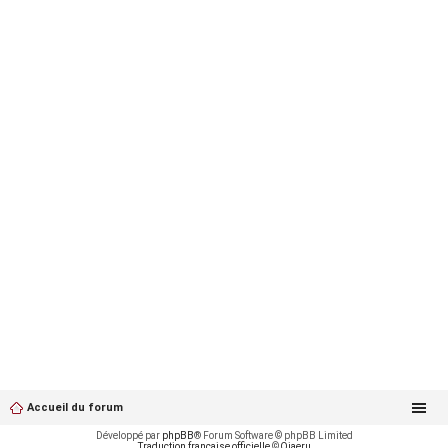
Accueil du forum
Développé par
phpBB
® Forum Software © phpBB Limited
Traduction française officielle
©
Qiaeru