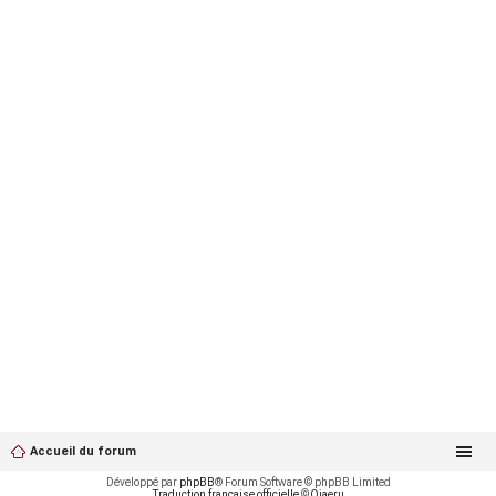
Accueil du forum
Développé par
phpBB
® Forum Software © phpBB Limited
Traduction française officielle
©
Qiaeru