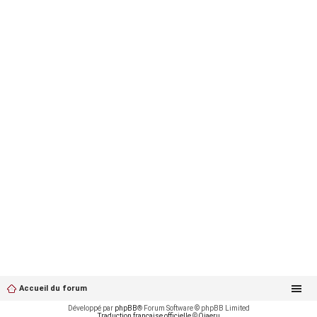
Accueil du forum
Développé par
phpBB
® Forum Software © phpBB Limited
Traduction française officielle
©
Qiaeru