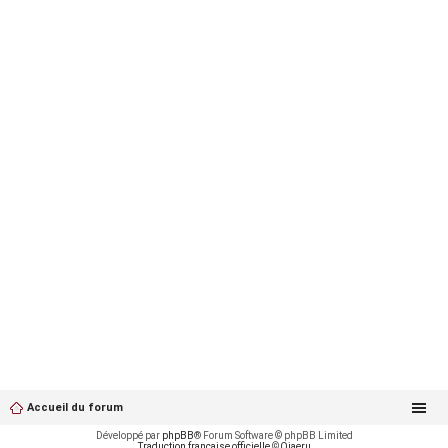
Accueil du forum
Développé par
phpBB
® Forum Software © phpBB Limited
Traduction française officielle
©
Qiaeru