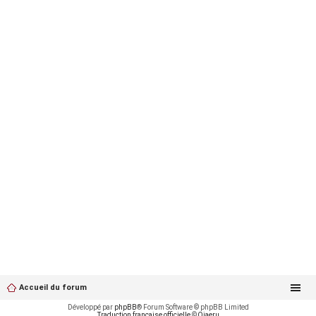
Accueil du forum
Développé par
phpBB
® Forum Software © phpBB Limited
Traduction française officielle
©
Qiaeru