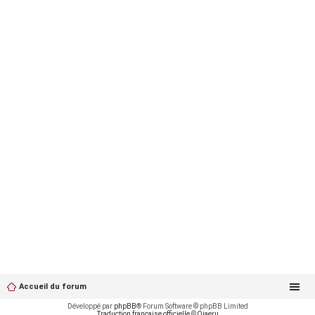
Accueil du forum
Développé par
phpBB
® Forum Software © phpBB Limited
Traduction française officielle
©
Qiaeru