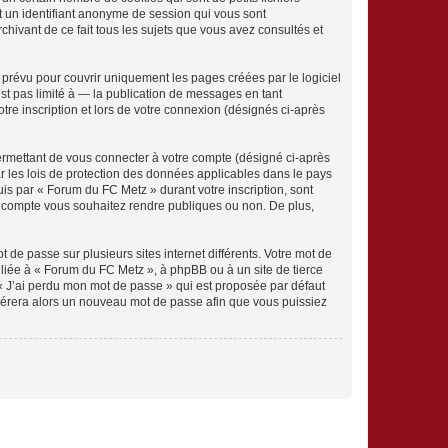
et un identifiant anonyme de session qui vous sont
hivant de ce fait tous les sujets que vous avez consultés et
prévu pour couvrir uniquement les pages créées par le logiciel
t pas limité à — la publication de messages en tant
tre inscription et lors de votre connexion (désignés ci-après
ermettant de vous connecter à votre compte (désigné ci-après
r les lois de protection des données applicables dans le pays
uis par « Forum du FC Metz » durant votre inscription, sont
re compte vous souhaitez rendre publiques ou non. De plus,
 de passe sur plusieurs sites internet différents. Votre mot de
liée à « Forum du FC Metz », à phpBB ou à un site de tierce
 « J’ai perdu mon mot de passe » qui est proposée par défaut
générera alors un nouveau mot de passe afin que vous puissiez