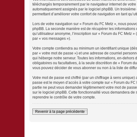
téléchargés temporairement par le navigateur internet de votre 
automatiquement assignés par le logiciel phpBB. Un troisième co
permettant d’améliorer votre confort de navigation en tant qu’uti
Lors de votre navigation sur « Forum du FC Metz », nous pouvo
phpBB. La seconde manière est de récupérer les informations 
qu’utilisateur anonyme, l’inscription sur « Forum du FC Metz » 
par « vos messages »).
Votre compte contiendra au minimum un identifiant unique (dés
par « votre mot de passe ») et une adresse de courriel personn
qui héberge notre serveur. Toutes les informations, en-dehors d
obligatoires ou facultatives, à la seule discrétion de « Forum
vous pouvez décider de vous abonner ou non à la liste de diffu
Votre mot de passe est chiffré (par un chiffrage à sens unique) 
passe est le moyen d’accès à votre compte sur « Forum du FC M
partie ne peut vous demander légitimement votre mot de passe. 
sur le logiciel phpBB. Cette fonctionnalité vous demandera de s
reprendre le contrôle de votre compte.
Revenir à la page précédente