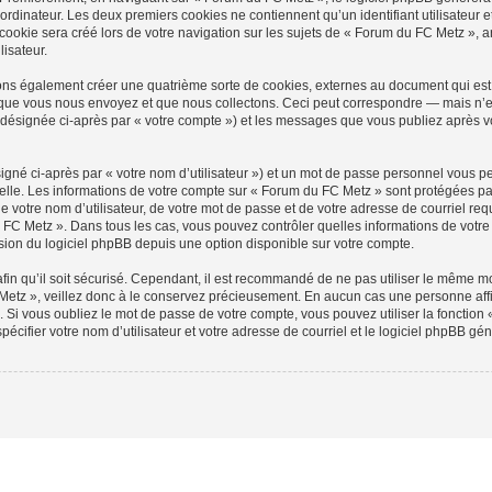
ordinateur. Les deux premiers cookies ne contiennent qu’un identifiant utilisateur 
okie sera créé lors de votre navigation sur les sujets de « Forum du FC Metz », arc
lisateur.
ns également créer une quatrième sorte de cookies, externes au document qui est 
que vous nous envoyez et que nous collectons. Ceci peut correspondre — mais n’es
(désignée ci-après par « votre compte ») et les messages que vous publiez après vo
igné ci-après par « votre nom d’utilisateur ») et un mot de passe personnel vous p
elle. Les informations de votre compte sur « Forum du FC Metz » sont protégées pa
e votre nom d’utilisateur, de votre mot de passe et de votre adresse de courriel req
 du FC Metz ». Dans tous les cas, vous pouvez contrôler quelles informations de vot
sion du logiciel phpBB depuis une option disponible sur votre compte.
afin qu’il soit sécurisé. Cependant, il est recommandé de ne pas utiliser le même mot
etz », veillez donc à le conservez précieusement. En aucun cas une personne affi
Si vous oubliez le mot de passe de votre compte, vous pouvez utiliser la fonction
pécifier votre nom d’utilisateur et votre adresse de courriel et le logiciel phpBB 