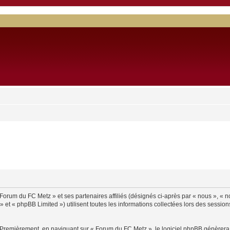
Forum du FC Metz » et ses partenaires affiliés (désignés ci-après par « nous », « no
et « phpBB Limited ») utilisent toutes les informations collectées lors des sessions
 Premièrement, en naviguant sur « Forum du FC Metz », le logiciel phpBB génèrera u