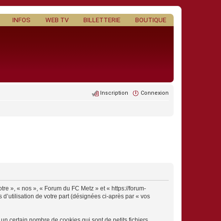
INFOS
WEB TV
BILLETTERIE
BOUTIQUE
Inscription
Connexion
tre », « nos », « Forum du FC Metz » et « https://forum-
 d’utilisation de votre part (désignées ci-après par « vos
n certain nombre de cookies qui sont de petits fichiers