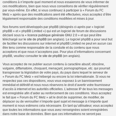
conditions à n’importe quel moment et nous essaierons de vous informer de
ces modifications, bien que nous vous conseillons de vérifier régulièrement
par vous-même. En effet, si vous continuez à participer à « Forum du FC
Metz » après que des modifications aient été effectuées, vous acceptez d’être
légalement responsable des conditions modifiées et mises à jour.
Nos forums sont développés par phpBB (désignés ci-après par « logiciel
phpBB » et « phpBB Limited ») qui est un logiciel de forum de discussions
déclaré sous la «
licence publique générale GNU 2.0
» et qui peut être
téléchargé sur
le site de phpBB
(en anglais). Le logiciel phpBB a pour seul but
de faciliter les discussions sur internet et phpBB Limited ne peut en aucun cas
être tenu comme responsable de la conduite et du contenu que nous
acceptons et que nous n’acceptons pas. Pour plus d’informations concernant
phpBB, veuillez consulter
le site de phpBB
(en anglais).
Vous acceptez de ne publier aucun contenu à caractère abusif, obscène,
vulgaire, diffamatoire, choquant, menaçant, pornographique, etc. qui pourrait
transgresser la législation de votre pays, du pays dans lequel le serveur de
« Forum du FC Metz » est hébergé ou encore la loi internationale. Si vous ne
respectez pas ces dispositions, vous vous exposez à un bannissement
immédiat et définitif et nous nous réservons le droit d’avertir votre fournisseur
d’accès à internet et les autorités officielles. L’adresse IP de tous les messages
est enregistrée afin d’aider au renforcement de ces conditions. Vous acceptez
le fait que « Forum du FC Metz » ait le droit de supprimer, de modifier, de
déplacer ou de verrouiller n’importe quel sujet et message à n’importe quel
moment si nous estimons cela nécessaire. En tant qu’utilisateur, vous acceptez
que toutes les informations que vous avez renseignées soient enregistrées
dans notre base de données. Bien que ces informations ne seront pas