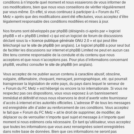
conditions à n’importe quel moment et nous essaierons de vous informer de
ces modifications, bien que nous vous conseillons de vérifier régulièrement
par vous-même. En effet, si vous continuez à participer à « Forum du FC
Metz » après que des modifications aient été effectuées, vous acceptez d’être
légalement responsable des conditions modifiées et mises à jour.
Nos forums sont développés par phpBB (désignés ci-après par « logiciel
phpBB » et « phpBB Limited ») qui est un logiciel de forum de discussions
déclaré sous la «
licence publique générale GNU 2.0
» et qui peut être
téléchargé sur
le site de phpBB
(en anglais). Le logiciel phpBB a pour seul but
de faciliter les discussions sur internet et phpBB Limited ne peut en aucun cas
être tenu comme responsable de la conduite et du contenu que nous
acceptons et que nous n’acceptons pas. Pour plus d’informations concernant
phpBB, veuillez consulter
le site de phpBB
(en anglais).
Vous acceptez de ne publier aucun contenu à caractère abusif, obscène,
vulgaire, diffamatoire, choquant, menaçant, pornographique, etc. qui pourrait
transgresser la législation de votre pays, du pays dans lequel le serveur de
« Forum du FC Metz » est hébergé ou encore la loi internationale. Si vous ne
respectez pas ces dispositions, vous vous exposez à un bannissement
immédiat et définitif et nous nous réservons le droit d’avertir votre fournisseur
d’accès à internet et les autorités officielles. L’adresse IP de tous les messages
est enregistrée afin d’aider au renforcement de ces conditions. Vous acceptez
le fait que « Forum du FC Metz » ait le droit de supprimer, de modifier, de
déplacer ou de verrouiller n’importe quel sujet et message à n’importe quel
moment si nous estimons cela nécessaire. En tant qu’utilisateur, vous acceptez
que toutes les informations que vous avez renseignées soient enregistrées
dans notre base de données. Bien que ces informations ne seront pas