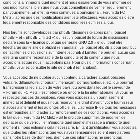
conditions à n’importe quel moment et nous essaierons de vous informer de
ces modifications, bien que nous vous conseillons de vérifier régulièrement
par vous-même. En effet, si vous continuez à participer à « Forum du FC
Metz » après que des modifications aient été effectuées, vous acceptez d’être
légalement responsable des conditions modifiées et mises à jour.
Nos forums sont développés par phpBB (désignés ci-après par « logiciel
phpBB » et « phpBB Limited ») qui est un logiciel de forum de discussions
déclaré sous la «
licence publique générale GNU 2.0
» et qui peut être
téléchargé sur
le site de phpBB
(en anglais). Le logiciel phpBB a pour seul but
de faciliter les discussions sur internet et phpBB Limited ne peut en aucun cas
être tenu comme responsable de la conduite et du contenu que nous
acceptons et que nous n’acceptons pas. Pour plus d’informations concernant
phpBB, veuillez consulter
le site de phpBB
(en anglais).
Vous acceptez de ne publier aucun contenu à caractère abusif, obscène,
vulgaire, diffamatoire, choquant, menaçant, pornographique, etc. qui pourrait
transgresser la législation de votre pays, du pays dans lequel le serveur de
« Forum du FC Metz » est hébergé ou encore la loi internationale. Si vous ne
respectez pas ces dispositions, vous vous exposez à un bannissement
immédiat et définitif et nous nous réservons le droit d’avertir votre fournisseur
d’accès à internet et les autorités officielles. L’adresse IP de tous les messages
est enregistrée afin d’aider au renforcement de ces conditions. Vous acceptez
le fait que « Forum du FC Metz » ait le droit de supprimer, de modifier, de
déplacer ou de verrouiller n’importe quel sujet et message à n’importe quel
moment si nous estimons cela nécessaire. En tant qu’utilisateur, vous acceptez
que toutes les informations que vous avez renseignées soient enregistrées
dans notre base de données. Bien que ces informations ne seront pas