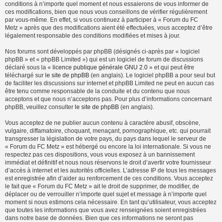
conditions à n’importe quel moment et nous essaierons de vous informer de
ces modifications, bien que nous vous conseillons de vérifier régulièrement
par vous-même. En effet, si vous continuez à participer à « Forum du FC
Metz » après que des modifications aient été effectuées, vous acceptez d’être
légalement responsable des conditions modifiées et mises à jour.
Nos forums sont développés par phpBB (désignés ci-après par « logiciel
phpBB » et « phpBB Limited ») qui est un logiciel de forum de discussions
déclaré sous la «
licence publique générale GNU 2.0
» et qui peut être
téléchargé sur
le site de phpBB
(en anglais). Le logiciel phpBB a pour seul but
de faciliter les discussions sur internet et phpBB Limited ne peut en aucun cas
être tenu comme responsable de la conduite et du contenu que nous
acceptons et que nous n’acceptons pas. Pour plus d’informations concernant
phpBB, veuillez consulter
le site de phpBB
(en anglais).
Vous acceptez de ne publier aucun contenu à caractère abusif, obscène,
vulgaire, diffamatoire, choquant, menaçant, pornographique, etc. qui pourrait
transgresser la législation de votre pays, du pays dans lequel le serveur de
« Forum du FC Metz » est hébergé ou encore la loi internationale. Si vous ne
respectez pas ces dispositions, vous vous exposez à un bannissement
immédiat et définitif et nous nous réservons le droit d’avertir votre fournisseur
d’accès à internet et les autorités officielles. L’adresse IP de tous les messages
est enregistrée afin d’aider au renforcement de ces conditions. Vous acceptez
le fait que « Forum du FC Metz » ait le droit de supprimer, de modifier, de
déplacer ou de verrouiller n’importe quel sujet et message à n’importe quel
moment si nous estimons cela nécessaire. En tant qu’utilisateur, vous acceptez
que toutes les informations que vous avez renseignées soient enregistrées
dans notre base de données. Bien que ces informations ne seront pas