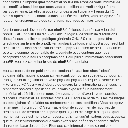
conditions à n’importe quel moment et nous essaierons de vous informer de
ces modifications, bien que nous vous conseillons de vérifier régulièrement
par vous-même. En effet, si vous continuez à participer à « Forum du FC
Metz » après que des modifications aient été effectuées, vous acceptez d’être
légalement responsable des conditions modifiées et mises à jour.
Nos forums sont développés par phpBB (désignés ci-après par « logiciel
phpBB » et « phpBB Limited ») qui est un logiciel de forum de discussions
déclaré sous la «
licence publique générale GNU 2.0
» et qui peut être
téléchargé sur
le site de phpBB
(en anglais). Le logiciel phpBB a pour seul but
de faciliter les discussions sur internet et phpBB Limited ne peut en aucun cas
être tenu comme responsable de la conduite et du contenu que nous
acceptons et que nous n’acceptons pas. Pour plus d’informations concernant
phpBB, veuillez consulter
le site de phpBB
(en anglais).
Vous acceptez de ne publier aucun contenu à caractère abusif, obscène,
vulgaire, diffamatoire, choquant, menaçant, pornographique, etc. qui pourrait
transgresser la législation de votre pays, du pays dans lequel le serveur de
« Forum du FC Metz » est hébergé ou encore la loi internationale. Si vous ne
respectez pas ces dispositions, vous vous exposez à un bannissement
immédiat et définitif et nous nous réservons le droit d’avertir votre fournisseur
d’accès à internet et les autorités officielles. L’adresse IP de tous les messages
est enregistrée afin d’aider au renforcement de ces conditions. Vous acceptez
le fait que « Forum du FC Metz » ait le droit de supprimer, de modifier, de
déplacer ou de verrouiller n’importe quel sujet et message à n’importe quel
moment si nous estimons cela nécessaire. En tant qu’utilisateur, vous acceptez
que toutes les informations que vous avez renseignées soient enregistrées
dans notre base de données. Bien que ces informations ne seront pas