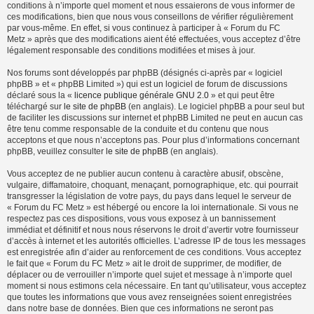
conditions à n’importe quel moment et nous essaierons de vous informer de
ces modifications, bien que nous vous conseillons de vérifier régulièrement
par vous-même. En effet, si vous continuez à participer à « Forum du FC
Metz » après que des modifications aient été effectuées, vous acceptez d’être
légalement responsable des conditions modifiées et mises à jour.
Nos forums sont développés par phpBB (désignés ci-après par « logiciel
phpBB » et « phpBB Limited ») qui est un logiciel de forum de discussions
déclaré sous la «
licence publique générale GNU 2.0
» et qui peut être
téléchargé sur
le site de phpBB
(en anglais). Le logiciel phpBB a pour seul but
de faciliter les discussions sur internet et phpBB Limited ne peut en aucun cas
être tenu comme responsable de la conduite et du contenu que nous
acceptons et que nous n’acceptons pas. Pour plus d’informations concernant
phpBB, veuillez consulter
le site de phpBB
(en anglais).
Vous acceptez de ne publier aucun contenu à caractère abusif, obscène,
vulgaire, diffamatoire, choquant, menaçant, pornographique, etc. qui pourrait
transgresser la législation de votre pays, du pays dans lequel le serveur de
« Forum du FC Metz » est hébergé ou encore la loi internationale. Si vous ne
respectez pas ces dispositions, vous vous exposez à un bannissement
immédiat et définitif et nous nous réservons le droit d’avertir votre fournisseur
d’accès à internet et les autorités officielles. L’adresse IP de tous les messages
est enregistrée afin d’aider au renforcement de ces conditions. Vous acceptez
le fait que « Forum du FC Metz » ait le droit de supprimer, de modifier, de
déplacer ou de verrouiller n’importe quel sujet et message à n’importe quel
moment si nous estimons cela nécessaire. En tant qu’utilisateur, vous acceptez
que toutes les informations que vous avez renseignées soient enregistrées
dans notre base de données. Bien que ces informations ne seront pas