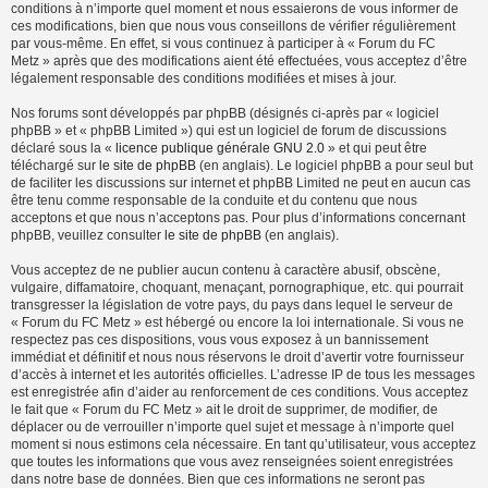
conditions à n’importe quel moment et nous essaierons de vous informer de
ces modifications, bien que nous vous conseillons de vérifier régulièrement
par vous-même. En effet, si vous continuez à participer à « Forum du FC
Metz » après que des modifications aient été effectuées, vous acceptez d’être
légalement responsable des conditions modifiées et mises à jour.
Nos forums sont développés par phpBB (désignés ci-après par « logiciel
phpBB » et « phpBB Limited ») qui est un logiciel de forum de discussions
déclaré sous la «
licence publique générale GNU 2.0
» et qui peut être
téléchargé sur
le site de phpBB
(en anglais). Le logiciel phpBB a pour seul but
de faciliter les discussions sur internet et phpBB Limited ne peut en aucun cas
être tenu comme responsable de la conduite et du contenu que nous
acceptons et que nous n’acceptons pas. Pour plus d’informations concernant
phpBB, veuillez consulter
le site de phpBB
(en anglais).
Vous acceptez de ne publier aucun contenu à caractère abusif, obscène,
vulgaire, diffamatoire, choquant, menaçant, pornographique, etc. qui pourrait
transgresser la législation de votre pays, du pays dans lequel le serveur de
« Forum du FC Metz » est hébergé ou encore la loi internationale. Si vous ne
respectez pas ces dispositions, vous vous exposez à un bannissement
immédiat et définitif et nous nous réservons le droit d’avertir votre fournisseur
d’accès à internet et les autorités officielles. L’adresse IP de tous les messages
est enregistrée afin d’aider au renforcement de ces conditions. Vous acceptez
le fait que « Forum du FC Metz » ait le droit de supprimer, de modifier, de
déplacer ou de verrouiller n’importe quel sujet et message à n’importe quel
moment si nous estimons cela nécessaire. En tant qu’utilisateur, vous acceptez
que toutes les informations que vous avez renseignées soient enregistrées
dans notre base de données. Bien que ces informations ne seront pas