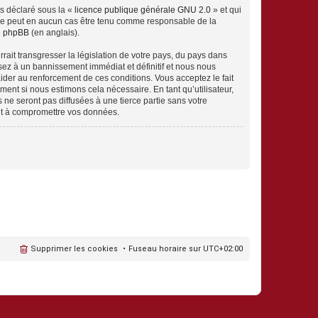
ns déclaré sous la «
licence publique générale GNU 2.0
» et qui
ed ne peut en aucun cas être tenu comme responsable de la
de phpBB
(en anglais).
ait transgresser la législation de votre pays, du pays dans
sez à un bannissement immédiat et définitif et nous nous
d’aider au renforcement de ces conditions. Vous acceptez le fait
ment si nous estimons cela nécessaire. En tant qu’utilisateur,
e seront pas diffusées à une tierce partie sans votre
nt à compromettre vos données.
Supprimer les cookies
Fuseau horaire sur
UTC+02:00