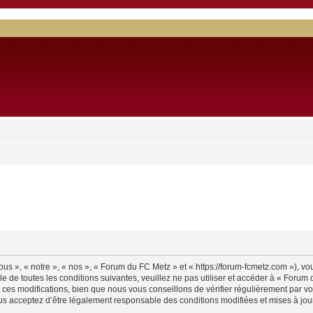
s », « notre », « nos », « Forum du FC Metz » et « https://forum-fcmetz.com »), v
e de toutes les conditions suivantes, veuillez ne pas utiliser et accéder à « Foru
es modifications, bien que nous vous conseillons de vérifier régulièrement par vo
us acceptez d’être légalement responsable des conditions modifiées et mises à jour