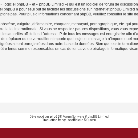
 logiciel phpBB » et « phpBB Limited ») qui est un logiciel de forum de discussio
iel phpBB a pour seul but de faciliter les discussions sur internet et phpBB Limit
ptons pas. Pour plus d’informations concernant phpBB, veuillez consulter
le site 
obscène, vulgaire, diffamatoire, choquant, menaçant, pornographique, etc. qui pourr
e la loi internationale. Si vous ne respectez pas ces dispositions, vous vous expo
 et les autorités officielles. L’adresse IP de tous les messages est enregistrée afin 
, de déplacer ou de verrouiller n’importe quel sujet et message à n’importe quel mo
ignées soient enregistrées dans notre base de données. Bien que ces informations n
 être tenus comme responsables en cas de tentative de piratage informatique visa
Développé par
phpBB
® Forum Software © phpBB Limited
Traduction française officielle
©
Qiaeru