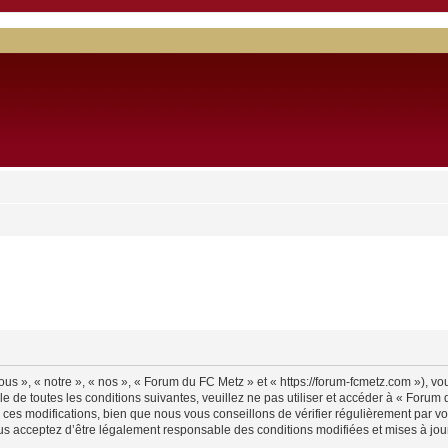
s », « notre », « nos », « Forum du FC Metz » et « https://forum-fcmetz.com »), v
e de toutes les conditions suivantes, veuillez ne pas utiliser et accéder à « Foru
es modifications, bien que nous vous conseillons de vérifier régulièrement par vo
us acceptez d’être légalement responsable des conditions modifiées et mises à jour