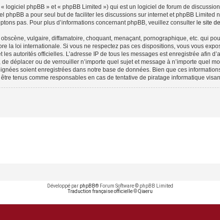
 logiciel phpBB » et « phpBB Limited ») qui est un logiciel de forum de discussio
iel phpBB a pour seul but de faciliter les discussions sur internet et phpBB Limit
ptons pas. Pour plus d’informations concernant phpBB, veuillez consulter
le site 
obscène, vulgaire, diffamatoire, choquant, menaçant, pornographique, etc. qui pourr
e la loi internationale. Si vous ne respectez pas ces dispositions, vous vous expo
 et les autorités officielles. L’adresse IP de tous les messages est enregistrée afin 
, de déplacer ou de verrouiller n’importe quel sujet et message à n’importe quel mo
ignées soient enregistrées dans notre base de données. Bien que ces informations n
 être tenus comme responsables en cas de tentative de piratage informatique visa
Développé par
phpBB
® Forum Software © phpBB Limited
Traduction française officielle
©
Qiaeru