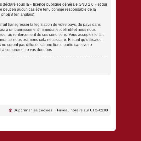
ns déclaré sous la «
licence publique générale GNU 2.0
» et qui
ed ne peut en aucun cas être tenu comme responsable de la
de phpBB
(en anglais).
ait transgresser la législation de votre pays, du pays dans
sez à un bannissement immédiat et définitif et nous nous
d’aider au renforcement de ces conditions. Vous acceptez le fait
ment si nous estimons cela nécessaire. En tant qu’utilisateur,
e seront pas diffusées à une tierce partie sans votre
nt à compromettre vos données.
Supprimer les cookies
Fuseau horaire sur
UTC+02:00