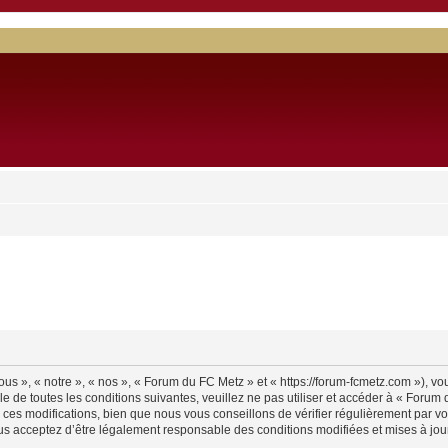
s », « notre », « nos », « Forum du FC Metz » et « https://forum-fcmetz.com »), v
e de toutes les conditions suivantes, veuillez ne pas utiliser et accéder à « Foru
es modifications, bien que nous vous conseillons de vérifier régulièrement par vo
us acceptez d’être légalement responsable des conditions modifiées et mises à jour