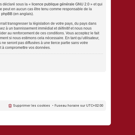
ns déclaré sous la «
licence publique générale GNU 2.0
» et qui
ed ne peut en aucun cas être tenu comme responsable de la
de phpBB
(en anglais).
ait transgresser la législation de votre pays, du pays dans
sez à un bannissement immédiat et définitif et nous nous
d’aider au renforcement de ces conditions. Vous acceptez le fait
ment si nous estimons cela nécessaire. En tant qu’utilisateur,
e seront pas diffusées à une tierce partie sans votre
nt à compromettre vos données.
Supprimer les cookies
Fuseau horaire sur
UTC+02:00