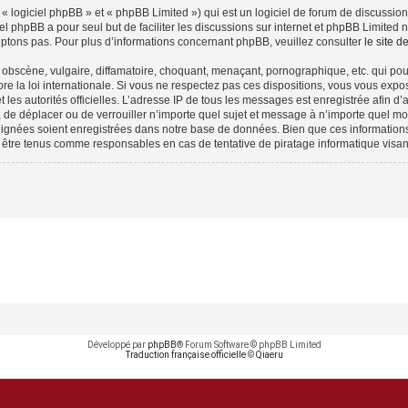
 logiciel phpBB » et « phpBB Limited ») qui est un logiciel de forum de discussio
iel phpBB a pour seul but de faciliter les discussions sur internet et phpBB Limit
ptons pas. Pour plus d’informations concernant phpBB, veuillez consulter
le site 
obscène, vulgaire, diffamatoire, choquant, menaçant, pornographique, etc. qui pourr
e la loi internationale. Si vous ne respectez pas ces dispositions, vous vous expo
 et les autorités officielles. L’adresse IP de tous les messages est enregistrée afin 
, de déplacer ou de verrouiller n’importe quel sujet et message à n’importe quel mo
ignées soient enregistrées dans notre base de données. Bien que ces informations n
 être tenus comme responsables en cas de tentative de piratage informatique visa
Développé par
phpBB
® Forum Software © phpBB Limited
Traduction française officielle
©
Qiaeru