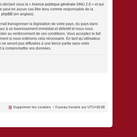
ns déclaré sous la «
licence publique générale GNU 2.0
» et qui
ed ne peut en aucun cas être tenu comme responsable de la
de phpBB
(en anglais).
ait transgresser la législation de votre pays, du pays dans
sez à un bannissement immédiat et définitif et nous nous
d’aider au renforcement de ces conditions. Vous acceptez le fait
ment si nous estimons cela nécessaire. En tant qu’utilisateur,
e seront pas diffusées à une tierce partie sans votre
nt à compromettre vos données.
Supprimer les cookies
Fuseau horaire sur
UTC+02:00