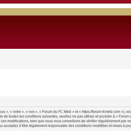
s », « notre », « nos », « Forum du FC Metz » et « https://forum-fcmetz.com »), v
e de toutes les conditions suivantes, veuillez ne pas utiliser et accéder à « Foru
es modifications, bien que nous vous conseillons de vérifier régulièrement par vo
us acceptez d’être légalement responsable des conditions modifiées et mises à jour