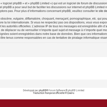
 logiciel phpBB » et « phpBB Limited ») qui est un logiciel de forum de discussio
iel phpBB a pour seul but de faciliter les discussions sur internet et phpBB Limit
ptons pas. Pour plus d’informations concernant phpBB, veuillez consulter
le site 
obscène, vulgaire, diffamatoire, choquant, menaçant, pornographique, etc. qui pourr
e la loi internationale. Si vous ne respectez pas ces dispositions, vous vous expo
 et les autorités officielles. L’adresse IP de tous les messages est enregistrée afin 
, de déplacer ou de verrouiller n’importe quel sujet et message à n’importe quel mo
ignées soient enregistrées dans notre base de données. Bien que ces informations n
 être tenus comme responsables en cas de tentative de piratage informatique visa
Développé par
phpBB
® Forum Software © phpBB Limited
Traduction française officielle
©
Qiaeru