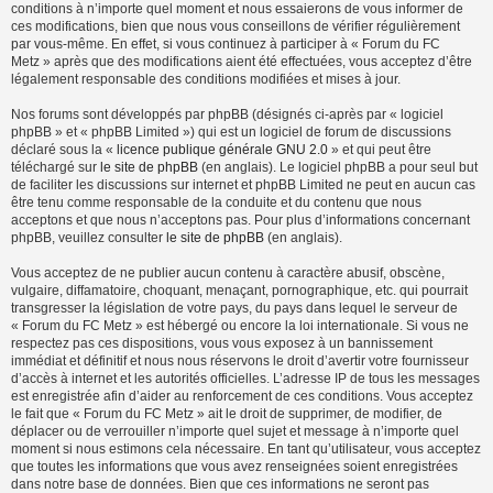
conditions à n’importe quel moment et nous essaierons de vous informer de
ces modifications, bien que nous vous conseillons de vérifier régulièrement
par vous-même. En effet, si vous continuez à participer à « Forum du FC
Metz » après que des modifications aient été effectuées, vous acceptez d’être
légalement responsable des conditions modifiées et mises à jour.
Nos forums sont développés par phpBB (désignés ci-après par « logiciel
phpBB » et « phpBB Limited ») qui est un logiciel de forum de discussions
déclaré sous la «
licence publique générale GNU 2.0
» et qui peut être
téléchargé sur
le site de phpBB
(en anglais). Le logiciel phpBB a pour seul but
de faciliter les discussions sur internet et phpBB Limited ne peut en aucun cas
être tenu comme responsable de la conduite et du contenu que nous
acceptons et que nous n’acceptons pas. Pour plus d’informations concernant
phpBB, veuillez consulter
le site de phpBB
(en anglais).
Vous acceptez de ne publier aucun contenu à caractère abusif, obscène,
vulgaire, diffamatoire, choquant, menaçant, pornographique, etc. qui pourrait
transgresser la législation de votre pays, du pays dans lequel le serveur de
« Forum du FC Metz » est hébergé ou encore la loi internationale. Si vous ne
respectez pas ces dispositions, vous vous exposez à un bannissement
immédiat et définitif et nous nous réservons le droit d’avertir votre fournisseur
d’accès à internet et les autorités officielles. L’adresse IP de tous les messages
est enregistrée afin d’aider au renforcement de ces conditions. Vous acceptez
le fait que « Forum du FC Metz » ait le droit de supprimer, de modifier, de
déplacer ou de verrouiller n’importe quel sujet et message à n’importe quel
moment si nous estimons cela nécessaire. En tant qu’utilisateur, vous acceptez
que toutes les informations que vous avez renseignées soient enregistrées
dans notre base de données. Bien que ces informations ne seront pas