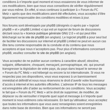
conditions à n’importe quel moment et nous essaierons de vous informer de
ces modifications, bien que nous vous conseillons de vérifier régulièrement
par vous-même. En effet, si vous continuez à participer à « Forum du FC
Metz » après que des modifications aient été effectuées, vous acceptez d’être
légalement responsable des conditions modifiées et mises à jour.
Nos forums sont développés par phpBB (désignés ci-après par « logiciel
phpBB » et « phpBB Limited ») qui est un logiciel de forum de discussions
déclaré sous la «
licence publique générale GNU 2.0
» et qui peut être
téléchargé sur
le site de phpBB
(en anglais). Le logiciel phpBB a pour seul but
de faciliter les discussions sur internet et phpBB Limited ne peut en aucun cas
être tenu comme responsable de la conduite et du contenu que nous
acceptons et que nous n’acceptons pas. Pour plus d’informations concernant
phpBB, veuillez consulter
le site de phpBB
(en anglais).
Vous acceptez de ne publier aucun contenu à caractère abusif, obscène,
vulgaire, diffamatoire, choquant, menaçant, pornographique, etc. qui pourrait
transgresser la législation de votre pays, du pays dans lequel le serveur de
« Forum du FC Metz » est hébergé ou encore la loi internationale. Si vous ne
respectez pas ces dispositions, vous vous exposez à un bannissement
immédiat et définitif et nous nous réservons le droit d’avertir votre fournisseur
d’accès à internet et les autorités officielles. L’adresse IP de tous les messages
est enregistrée afin d’aider au renforcement de ces conditions. Vous acceptez
le fait que « Forum du FC Metz » ait le droit de supprimer, de modifier, de
déplacer ou de verrouiller n’importe quel sujet et message à n’importe quel
moment si nous estimons cela nécessaire. En tant qu’utilisateur, vous acceptez
que toutes les informations que vous avez renseignées soient enregistrées
dans notre base de données. Bien que ces informations ne seront pas