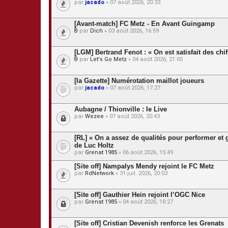
s
par
jacado
» 07 août 2026, 20:33
[Avant-match] FC Metz - En Avant Guingamp
par
Dich
» 03 août 2026, 16:59
P
i
è
[LGM] Bertrand Fenot : « On est satisfait des chi
c
par
Let's Go Metz
» 04 août 2026, 21:05
e
P
s
i
j
è
[la Gazette] Numérotation maillot joueurs
o
c
par
jacado
» 07 août 2026, 17:27
i
e
n
s
t
j
Aubagne / Thionville : le Live
e
o
s
par
Wezee
» 07 août 2026, 20:43
i
n
t
[RL] « On a assez de qualités pour performer et g
e
s
de Luc Holtz
par
Grenat 1985
» 06 août 2026, 15:49
[Site off] Nampalys Mendy rejoint le FC Metz
par
RdNetwork
» 31 juil. 2026, 20:03
[Site off] Gauthier Hein rejoint l’OGC Nice
par
Grenat 1985
» 04 août 2026, 18:27
[Site off] Cristian Devenish renforce les Grenats