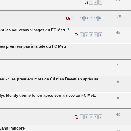
20
1
2
3
178
1
…
14
15
16
17
18
nt les nouveaux visages du FC Metz ?
46
1
2
3
4
5
 ses premiers pas à la tête du FC Metz
1
1
més » : les premiers mots de Cristian Devenish après sa
0
palys Mendy donne le ton après son arrivée au FC Metz
0
43
1
2
3
4
5
ahyann Pandore