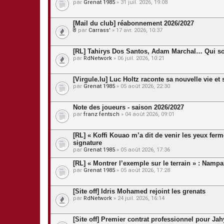
par
Grenat 1985
» 31 juil. 2026, 19:08
[Mail du club] réabonnement 2026/2027
par
Carrass'
» 17 avr. 2026, 10:37
P
i
è
[RL] Tahirys Dos Santos, Adam Marchal… Qui so
c
par
RdNetwork
» 06 juil. 2026, 10:21
e
s
j
[Virgule.lu] Luc Holtz raconte sa nouvelle vie et
o
par
Grenat 1985
» 05 août 2026, 22:30
i
n
t
Note des joueurs - saison 2026/2027
e
s
par
franz fentsch
» 04 août 2026, 09:01
[RL] « Koffi Kouao m’a dit de venir les yeux fer
signature
par
Grenat 1985
» 05 août 2026, 17:36
[RL] « Montrer l’exemple sur le terrain » : Nam
par
Grenat 1985
» 05 août 2026, 17:28
[Site off] Idris Mohamed rejoint les grenats
par
RdNetwork
» 24 juil. 2026, 16:14
[Site off] Premier contrat professionnel pour J