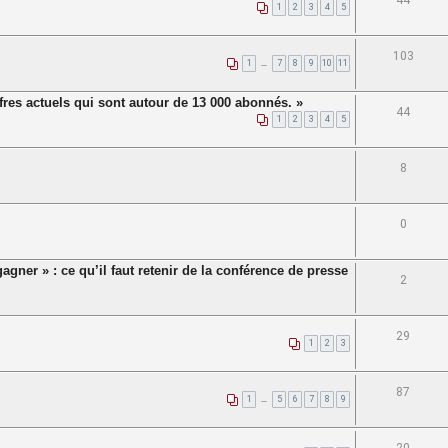
44
1
2
3
4
5
103
1
…
7
8
9
10
11
ffres actuels qui sont autour de 13 000 abonnés. »
44
1
2
3
4
5
8
0
agner » : ce qu’il faut retenir de la conférence de presse
2
29
1
2
3
87
1
…
5
6
7
8
9