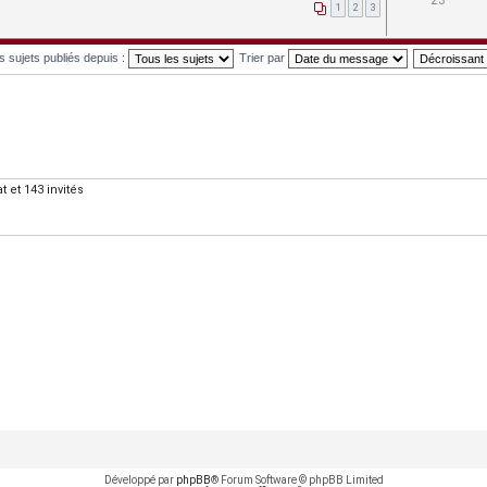
23
1
2
3
es sujets publiés depuis :
Trier par
at
et 143 invités
Développé par
phpBB
® Forum Software © phpBB Limited