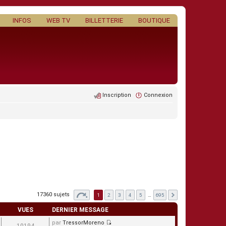
INFOS
WEB TV
BILLETTERIE
BOUTIQUE
Inscription
Connexion
17360 sujets
1
2
3
4
5
…
695
VUES
DERNIER MESSAGE
par
TressorMoreno