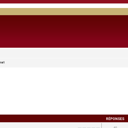
nat
RÉPONSES