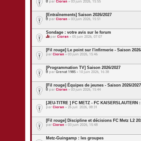
par
Cioran
» 03 juin 2026, 15:55
P
i
è
[Entraînements] Saison 2026/2027
c
par
Cioran
» 03 juin 2026, 15:51
e
P
s
i
j
è
Sondage : votre avis sur le forum
o
c
par
Cioran
» 05 juin 2026, 07:07
i
e
C
n
s
e
t
j
s
[Fil rouge] Le point sur l'infirmerie - Saison 202
e
o
u
s
par
Cioran
» 03 juin 2026, 15:46
i
j
n
e
t
t
[Programmation TV] Saison 2026/2027
e
c
s
par
Grenat 1985
» 10 juin 2026, 16:38
o
P
n
i
t
è
[Fil rouge] Équipes de jeunes - Saison 2026/2027
i
c
e
par
Cioran
» 03 juin 2026, 15:44
e
P
n
s
i
t
j
è
u
[JEU-TITRE ] FC METZ - FC KAISERSLAUTERN : u
o
c
n
par
Cioran
» 26 juil. 2026, 08:31
i
e
s
n
s
o
t
j
n
[Fil rouge] Discipline et décisions FC Metz L2 2
e
o
d
s
par
Cioran
» 03 juin 2026, 15:48
i
a
n
g
t
e
Metz-Guingamp : les groupes
e
.