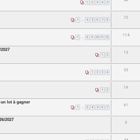
40
1
2
3
4
5
72
1
…
4
5
6
7
8
114
1
…
8
9
10
11
12
6/2027
13
1
2
33
1
2
3
4
19
1
2
n lot à gagner
61
1
…
3
4
5
6
7
026/2027
0